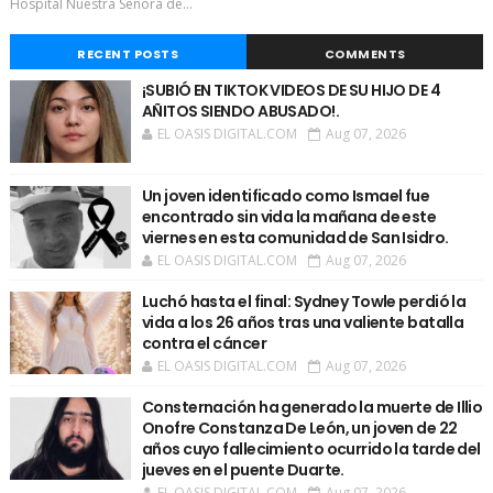
Hospital Nuestra Señora de...
RECENT POSTS
COMMENTS
¡SUBIÓ EN TIKTOK VIDEOS DE SU HIJO DE 4
AÑITOS SIENDO ABUSADO!.
EL OASIS DIGITAL.COM
Aug 07, 2026
Un joven identificado como Ismael fue
encontrado sin vida la mañana de este
viernes en esta comunidad de San Isidro.
EL OASIS DIGITAL.COM
Aug 07, 2026
Luchó hasta el final: Sydney Towle perdió la
vida a los 26 años tras una valiente batalla
contra el cáncer
EL OASIS DIGITAL.COM
Aug 07, 2026
Consternación ha generado la muerte de Illio
Onofre Constanza De León, un joven de 22
años cuyo fallecimiento ocurrido la tarde del
jueves en el puente Duarte.
EL OASIS DIGITAL.COM
Aug 07, 2026