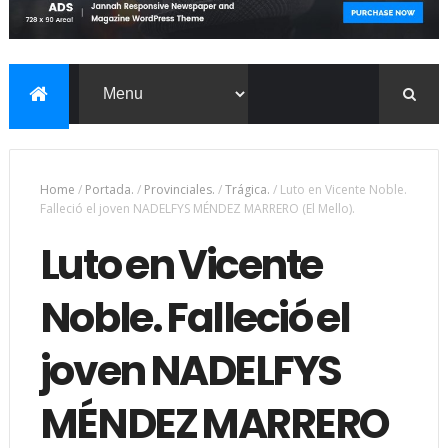
Home
/
Portada.
/
Provinciales.
/
Trágica.
/
Luto en Vicente Noble.
Falleció el joven NADELFYS MÉNDEZ MARRERO (El Mello).
Luto en Vicente
Noble. Falleció el
joven NADELFYS
MÉNDEZ MARRERO