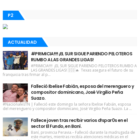
P2
ACTUALIDAD
#PRIMICIA!!!! ¡EL SUR SIGUE PARIENDO PELOTEROS
RUMBO A LAS GRANDES LIGAS!
#PRIMICIA!!!! ¡EL SUR SIGUE PARIENDO PELOTEROS RUMBO A
LAS GRANDES LIGAS! 🇩🇴🔥 Texas asegura el futuro de su
franquicia tras firmar al p...
Falleció Ibelise Fabián, esposa del merenguero y
compositor dominicano, José Virgilio Peña
Suazo.
#NacionalesTN | Falleció este domingo la señora Ibelise Fabián, esposa
del merenguero y compositor dominicano, José Virgilio Peña Suazo. La ...
Fallece joven tras rec!bir varios d!spar0s en el
sector El Fundo, en Baní.
Baní, provincia Peravia.– Falleció durante la madrugada de
este martes, mientras recibía atenciones médicas en el