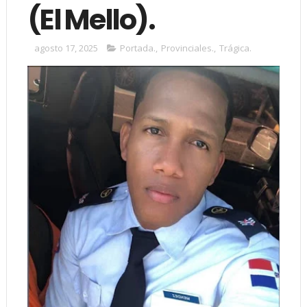
(El Mello).
agosto 17, 2025
Portada.
,
Provinciales.
,
Trágica.