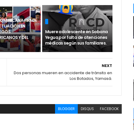
DOMINICANA FIRMA
CTUACIÓN EN
UEGOS
Muere adolescente en Sabana
ICANOS Y DEL
Yegua por falta de atenciones
médicas según sus familiares.
NEXT
Dos personas mueren en accidente de tránsito en
Los Botados, Yamasá.
BLOGGER
DISQUS
FACEBOOK