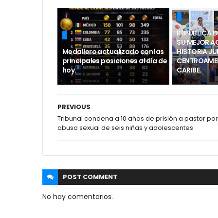
REPÚBLICA 
SU MEJOR A
Medallero actualizado con las
HISTORIA J
principales posiciones al día de
CENTROAMER
hoy.
CARIBE.
PREVIOUS
Tribunal condena a 10 años de prisión a pastor por
abuso sexual de seis niñas y adolescentes
POST
COMMENT
No hay comentarios.