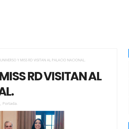
 UNIVERSO Y MISS RD VISITAN AL PALACIO NACIONAL.
MISS RD VISITAN AL
AL.
.
,
Portada.