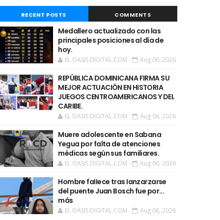
RECENT POSTS
COMMENTS
Medallero actualizado con las
principales posiciones al día de
hoy.
EL OASIS DIGITAL.COM
Aug 06, 2026
REPÚBLICA DOMINICANA FIRMA SU
MEJOR ACTUACIÓN EN HISTORIA
JUEGOS CENTROAMERICANOS Y DEL
CARIBE.
EL OASIS DIGITAL.COM
Aug 06, 2026
Muere adolescente en Sabana
Yegua por falta de atenciones
médicas según sus familiares.
EL OASIS DIGITAL.COM
Aug 06, 2026
Hombre faIIece tras Ianzarzarse
del puente Juan Bosch fue por...
más
EL OASIS DIGITAL.COM
Aug 06, 2026