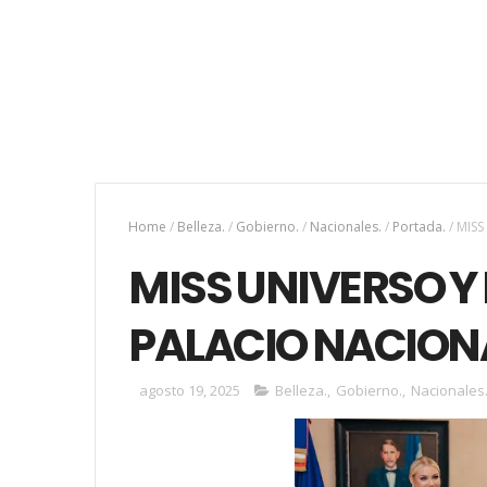
Home
/
Belleza.
/
Gobierno.
/
Nacionales.
/
Portada.
/
MISS
MISS UNIVERSO Y 
PALACIO NACION
agosto 19, 2025
Belleza.
,
Gobierno.
,
Nacionales