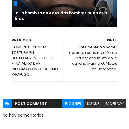
En La bombita de Azua, dos hombres murrtos a
tiros.
PREVIOUS
NEXT
HOMBRE DENUNCIA
Presidente Abinader
TORTURA EN
aprueba construcción de
DESTACAMENTO DE LOS
bajo techo mixto en la
MINA AL NO DAR
cancha Marino G. Matos
INFORMACIÓN DE SU HIJO
en Barahona.
PRÓFUGO.
POST
COMMENT
BLOGGER
DISQUS
FACEBOOK
No hay comentarios.