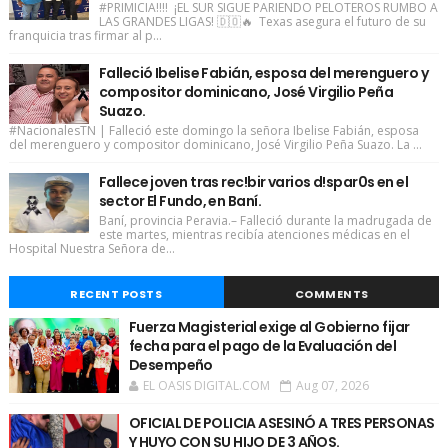
#PRIMICIA!!!! ¡EL SUR SIGUE PARIENDO PELOTEROS RUMBO A
LAS GRANDES LIGAS! 🇩🇴🔥 Texas asegura el futuro de su
franquicia tras firmar al p...
Falleció Ibelise Fabián, esposa del merenguero y
compositor dominicano, José Virgilio Peña
Suazo.
#NacionalesTN | Falleció este domingo la señora Ibelise Fabián, esposa
del merenguero y compositor dominicano, José Virgilio Peña Suazo. La ...
Fallece joven tras rec!bir varios d!spar0s en el
sector El Fundo, en Baní.
Baní, provincia Peravia.– Falleció durante la madrugada de
este martes, mientras recibía atenciones médicas en el
Hospital Nuestra Señora de...
RECENT POSTS
COMMENTS
Fuerza Magisterial exige al Gobierno fijar
fecha para el pago de la Evaluación del
Desempeño
EL OASIS DIGITAL.COM
Aug 07, 2026
OFICIAL DE POLICIA ASESINÓ A TRES PERSONAS
Y HUYO CON SU HIJO DE 3 AÑOS.