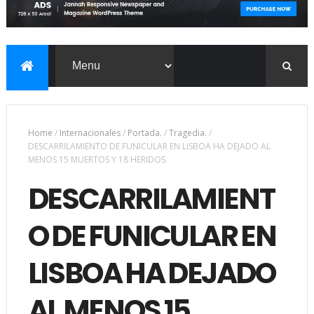
Home
/
Internacionales
/
Portada.
/
Tragedia.
/
DESCARRILAMIENTO DE FUNICULAR EN LISBOA HA DEJADO AL
MENOS 15 MUERTOS Y 18 HERIDOS.
DESCARRILAMIENT
O DE FUNICULAR EN
LISBOA HA DEJADO
AL MENOS 15