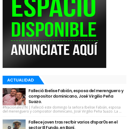
ACTUALIDAD
Falleció Ibelise Fabián, esposa del merenguero y
compositor dominicano, José Virgilio Peña
Suazo.
#NacionalesTN | Falleció este domingo la señora Ibelise Fabián, esposa
del merenguero y compositor dominicano, José Virgilio Peña Suazo. La ...
Fallece joven tras rec!bir varios d!spar0s en el
sector El Fundo, en Baní.