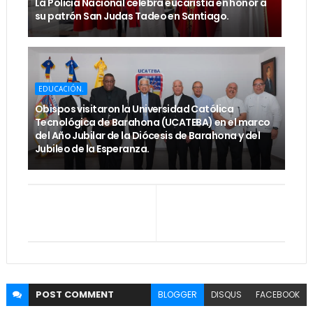
La Policía Nacional celebra eucaristía en honor a
su patrón San Judas Tadeo en Santiago.
EDUCACIÓN.
Obispos visitaron la Universidad Católica
Tecnológica de Barahona (UCATEBA) en el marco
del Año Jubilar de la Diócesis de Barahona y del
Jubileo de la Esperanza.
POST
COMMENT
BLOGGER
DISQUS
FACEBOOK