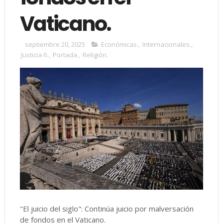
Vaticano.
septiembre 20, 2025
Económicas.
,
Internacionales.
,
Justicia ñ.
,
Portada.
,
Religión.
"El juicio del siglo": Continúa juicio por malversación
de fondos en el Vaticano.