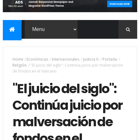
Home
/
Económicas.
/
Internacionales.
/
Justicia ñ.
/
Portada.
/
Religión.
/
"El juicio del siglo": Continúa juicio por malversación
de fondos en el Vaticano.
"El juicio del siglo":
Continúa juicio por
malversación de
fondos en el