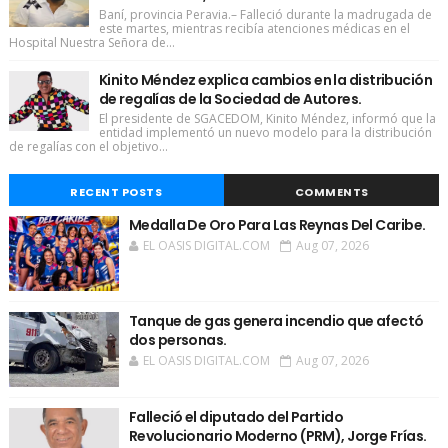
Baní, provincia Peravia.– Falleció durante la madrugada de
este martes, mientras recibía atenciones médicas en el
Hospital Nuestra Señora de...
Kinito Méndez explica cambios en la distribución
de regalías de la Sociedad de Autores.
El presidente de SGACEDOM, Kinito Méndez, informó que la
entidad implementó un nuevo modelo para la distribución
de regalías con el objetivo...
RECENT POSTS
COMMENTS
Medalla De Oro Para Las Reynas Del Caribe.
EL OASIS DIGITAL.COM
Aug 07, 2026
Tanque de gas genera incendio que afectó
dos personas.
EL OASIS DIGITAL.COM
Aug 07, 2026
Falleció el diputado del Partido
Revolucionario Moderno (PRM), Jorge Frías.