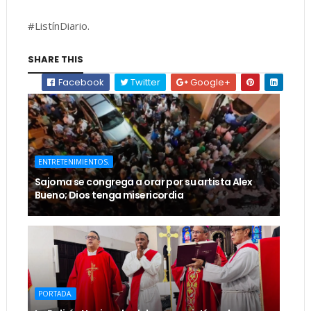
#ListínDiario.
SHARE THIS
Facebook
Twitter
Google+
ENTRETENIMIENTOS.
Sajoma se congrega a orar por su artista Alex
Bueno; Dios tenga misericordia
PORTADA.