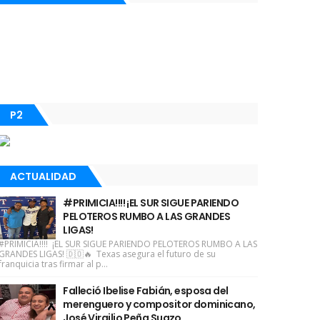
P2
ACTUALIDAD
#PRIMICIA!!!! ¡EL SUR SIGUE PARIENDO
PELOTEROS RUMBO A LAS GRANDES
LIGAS!
#PRIMICIA!!!! ¡EL SUR SIGUE PARIENDO PELOTEROS RUMBO A LAS
GRANDES LIGAS! 🇩🇴🔥 Texas asegura el futuro de su
franquicia tras firmar al p...
Falleció Ibelise Fabián, esposa del
merenguero y compositor dominicano,
José Virgilio Peña Suazo.