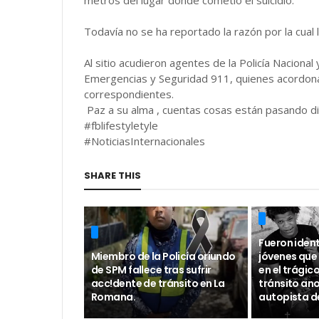
Todavía no se ha reportado la razón por la cual l
Al sitio acudieron agentes de la Policía Naciona
Emergencias y Seguridad 911, quienes acordonar
correspondientes.
Paz a su alma , cuentas cosas están pasando d
#fblifestyletyle
#NoticiasInternacionales
SHARE THIS
Fueron ident
Miembro de la Policía oriundo
jóvenes que 
de SPM fallece tras sufrir
en el trágic
acc!dente de tránsito en La
tránsito ano
Romana.
autopista d