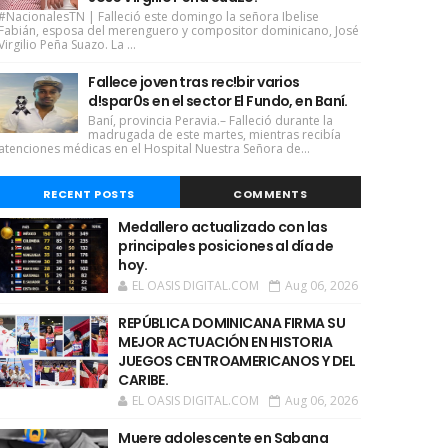
#NacionalesTN | Falleció este domingo la señora Ibelise
Fabián, esposa del merenguero y compositor dominicano, José
Virgilio Peña Suazo. La ...
Fallece joven tras rec!bir varios
d!spar0s en el sector El Fundo, en Baní.
Baní, provincia Peravia.– Falleció durante la
madrugada de este martes, mientras recibía
atenciones médicas en el Hospital Nuestra Señora de...
RECENT POSTS
COMMENTS
Medallero actualizado con las
principales posiciones al día de
hoy.
EL OASIS DIGITAL.COM
Aug 06, 2026
REPÚBLICA DOMINICANA FIRMA SU
MEJOR ACTUACIÓN EN HISTORIA
JUEGOS CENTROAMERICANOS Y DEL
CARIBE.
EL OASIS DIGITAL.COM
Aug 06, 2026
Muere adolescente en Sabana