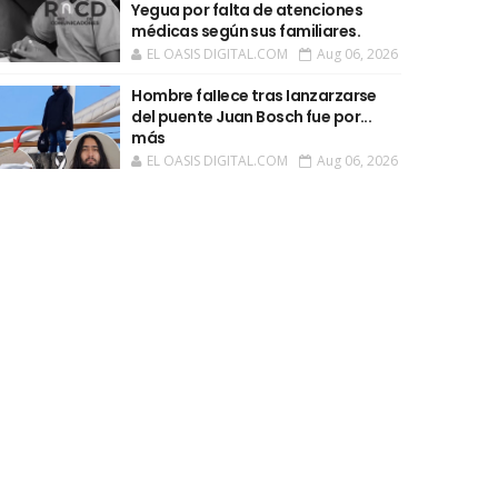
Yegua por falta de atenciones
médicas según sus familiares.
EL OASIS DIGITAL.COM
Aug 06, 2026
Hombre faIIece tras Ianzarzarse
del puente Juan Bosch fue por...
más
EL OASIS DIGITAL.COM
Aug 06, 2026