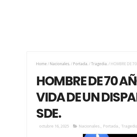
Home
/
Nacionales.
/
Portada.
/
Tragedia.
/
HOMBRE DE 70 
HOMBRE DE 70 AÑO
VIDA DE UN DISP
SDE.
octubre 16, 2025
Nacionales.
,
Portada.
,
Tragedia