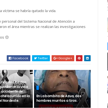
a víctima se habría quitado la vida.
l y personal del Sistema Nacional de Atención a
on el área mientras se realizan las investigaciones
ios 😔
Facebook
Twitter
Google+
ificados los dos
perdieron la v!da
o accidente de
che ocurrido en la
En La bombita de Azua, dos
el Nordeste.
hombres murrtos a tiros.