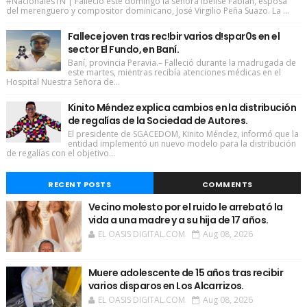
#NacionalesTN | Falleció este domingo la señora Ibelise Fabián, esposa
del merenguero y compositor dominicano, José Virgilio Peña Suazo. La ...
Fallece joven tras rec!bir varios d!spar0s en el
sector El Fundo, en Baní.
Baní, provincia Peravia.– Falleció durante la madrugada de
este martes, mientras recibía atenciones médicas en el
Hospital Nuestra Señora de...
Kinito Méndez explica cambios en la distribución
de regalías de la Sociedad de Autores.
El presidente de SGACEDOM, Kinito Méndez, informó que la
entidad implementó un nuevo modelo para la distribución
de regalías con el objetivo...
RECENT POSTS
COMMENTS
Vecino molesto por el ruido le arrebató la
vida a una madre y a su hija de 17 años.
EL OASIS DIGITAL.COM
Aug 08, 2026
Muere adolescente de 15 años tras recibir
varios disparos en Los Alcarrizos.
EL OASIS DIGITAL.COM
Aug 08, 2026