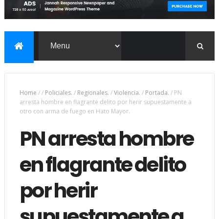
Home
/
/
Policiales.
/
Regionales.
/
Violencia.
/
Portada.
/
PN
arresta hombre en flagrante delito por herir supuestamente a
otro con arma de fuego en Hato Mayor.
PN arresta hombre
en flagrante delito
por herir
supuestamente a