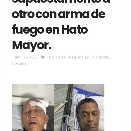
otro con arma de
fuego en Hato
Mayor.
abril 29, 2026
,
Policiales.
,
Regionales.
,
Violencia.
,
Portada.