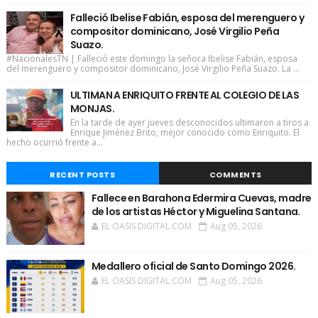
Falleció Ibelise Fabián, esposa del merenguero y
compositor dominicano, José Virgilio Peña
Suazo.
#NacionalesTN | Falleció este domingo la señora Ibelise Fabián, esposa
del merenguero y compositor dominicano, José Virgilio Peña Suazo. La ...
ULTIMAN A ENRIQUITO FRENTE AL COLEGIO DE LAS
MONJAS.
En la tarde de ayer jueves desconocidos ultimaron a tiros a
Enrique Jiménez Brito, mejor conocido como Enriquito. El
hecho ocurrió frente a...
RECENT POSTS
COMMENTS
Fallece en Barahona Edermira Cuevas, madre
de los artistas Héctor y Miguelina Santana.
EL OASIS DIGITAL.COM
Aug 05, 2026
Medallero oficial de Santo Domingo 2026.
EL OASIS DIGITAL.COM
Aug 05, 2026