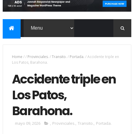
Home
/
/
Provinciales.
/
Transito.
/
Portada.
/
Accidente triple en
Los Patos, Barahona.
Accidente triple en
Los Patos,
Barahona.
mayo 09, 2026
,
Provinciales.
,
Transito.
,
Portada.