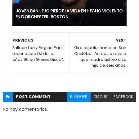
JOVEN BANILEJO PIERDE LA VIDA EN HECHO VIOLENTO
EN DORCHESTER, BOSTON.
PREVIOUS
NEXT
Fallece Larry Regino Paris,
Giro espeluznante en San
reconocido DJ de los
Cristóbal: Autopsia revela
años 90 en Greiyis Disco”,
que madre asfixió a su
hija de seis años.
POST
COMMENT
BLOGGER
DISQUS
FACEBOOK
No hay comentarios.