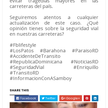
evitar tragedias mayores en las
carreteras del país.
Seguiremos atentos a cualquier
actualización de este caso. ¿Qué
opinión tienes sobre la seguridad vial
en nuestras carreteras?
#Fblifestyle
#LosPatos #Barahona #ParaisoRD
#AccidenteDeTransito
#RepublicaDominicana #NoticiasRD
#SeguridadVial #Enriquillo
#TransitoRD
#InformacionConASamboy
SHARE THIS
Facebook
Twitter
Google+