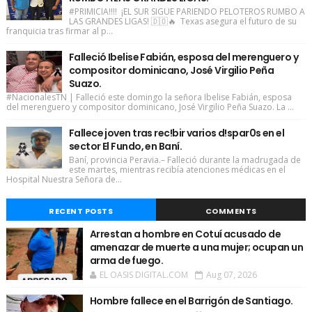
#PRIMICIA!!!! ¡EL SUR SIGUE PARIENDO PELOTEROS RUMBO A
LAS GRANDES LIGAS! 🇩🇴🔥 Texas asegura el futuro de su
franquicia tras firmar al p...
Falleció Ibelise Fabián, esposa del merenguero y
compositor dominicano, José Virgilio Peña
Suazo.
#NacionalesTN | Falleció este domingo la señora Ibelise Fabián, esposa
del merenguero y compositor dominicano, José Virgilio Peña Suazo. La ...
Fallece joven tras rec!bir varios d!spar0s en el
sector El Fundo, en Baní.
Baní, provincia Peravia.– Falleció durante la madrugada de
este martes, mientras recibía atenciones médicas en el
Hospital Nuestra Señora de...
RECENT POSTS
COMMENTS
Arrestan a hombre en Cotuí acusado de
amenazar de muerte a una mujer; ocupan un
arma de fuego.
EL OASIS DIGITAL.COM
Aug 07, 2026
Hombre fallece en el Barrigón de Santiago.