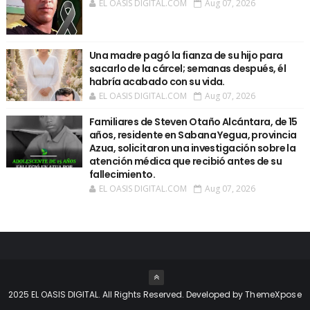
EL OASIS DIGITAL.COM
Aug 07, 2026
Una madre pagó la fianza de su hijo para
sacarlo de la cárcel; semanas después, él
habría acabado con su vida.
EL OASIS DIGITAL.COM
Aug 07, 2026
Familiares de Steven Otaño Alcántara, de 15
años, residente en Sabana Yegua, provincia
Azua, solicitaron una investigación sobre la
atención médica que recibió antes de su
fallecimiento.
EL OASIS DIGITAL.COM
Aug 07, 2026
2025 EL OASIS DIGITAL. All Rights Reserved. Developed by
ThemeXpose