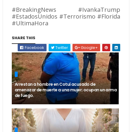
#BreakingNews #IvankaTrump
#EstadosUnidos #Terrorismo #Florida
#UltimaHora
SHARE THIS
Facebook
Twitter
Google+
Arrestan a hombre en Cotuí acusado de
amenazar de muerte a una mujer; ocupan un arma
de fuego.