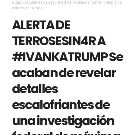
rutas y esquemas de seguridad de la casa de Ivanka Trump en el
estado de Florida.
ALERTA DE
TERROSESIN4R A
#IVANKATRUMP Se
acaban de revelar
detalles
escalofriantes de
una investigación