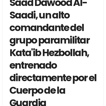
Saad Dawood Al-
Saadi, un alto
comandante del
grupo paramilitar
Kata'ib Hezbollah,
entrenado
directamente por el
Cuerpo de la
Guardia