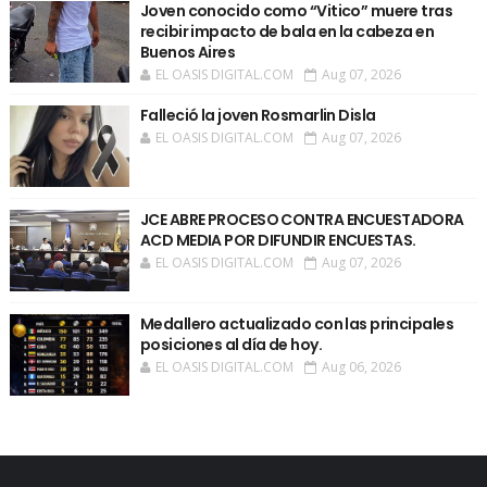
Joven conocido como “Vitico” muere tras
recibir impacto de bala en la cabeza en
Buenos Aires
EL OASIS DIGITAL.COM
Aug 07, 2026
Falleció la joven Rosmarlin Disla
EL OASIS DIGITAL.COM
Aug 07, 2026
JCE ABRE PROCESO CONTRA ENCUESTADORA
ACD MEDIA POR DIFUNDIR ENCUESTAS.
EL OASIS DIGITAL.COM
Aug 07, 2026
Medallero actualizado con las principales
posiciones al día de hoy.
EL OASIS DIGITAL.COM
Aug 06, 2026