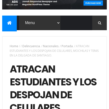
Home
/
/
Delincuencia.
/
Nacionales.
/
Portada.
/
ATRACAN
ESTUDIANTES Y LOS DESPOJAN DE CELULARES, MOCHILAS Y TENIS
EN LA DELGADA DE SANTIAGO.
ATRACAN
ESTUDIANTES Y LOS
DESPOJAN DE
CELULARES,