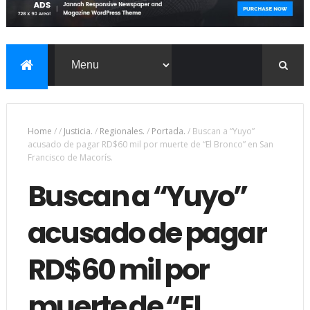
Home
/
/
Justicia.
/
Regionales.
/
Portada.
/
Buscan a “Yuyo”
acusado de pagar RD$60 mil por muerte de “El Bronco” en San
Francisco de Macorís.
Buscan a “Yuyo”
acusado de pagar
RD$60 mil por
muerte de “El