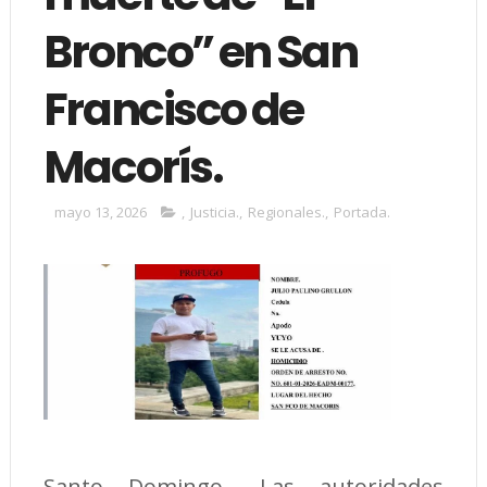
Bronco” en San
Francisco de
Macorís.
mayo 13, 2026
,
Justicia.
,
Regionales.
,
Portada.
Santo Domingo.- Las autoridades