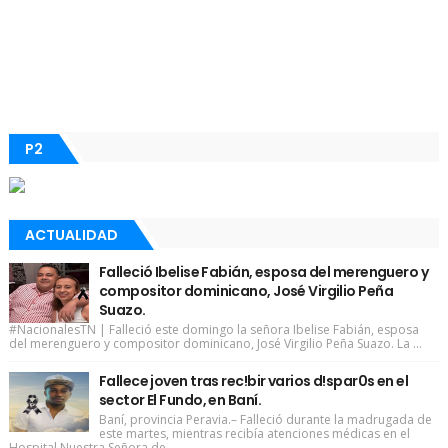
P2
ACTUALIDAD
Falleció Ibelise Fabián, esposa del merenguero y
compositor dominicano, José Virgilio Peña
Suazo.
#NacionalesTN | Falleció este domingo la señora Ibelise Fabián, esposa
del merenguero y compositor dominicano, José Virgilio Peña Suazo. La ...
Fallece joven tras rec!bir varios d!spar0s en el
sector El Fundo, en Baní.
Baní, provincia Peravia.– Falleció durante la madrugada de
este martes, mientras recibía atenciones médicas en el
Hospital Nuestra Señora de...