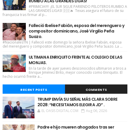
RUMBO A LAS GRANDES LIGAS!
#PRIMICIA!!!! ¡EL SUR SIGUE PARIENDO PELOTEROS RUMBO A
LAS GRANDES LIGAS! 🇩🇴🔥 Texas asegura el futuro de su
franquicia tras firmar al p...
Falleció Ibelise Fabián, esposa del merenguero y
compositor dominicano, José Virgilio Peña
Suazo.
#NacionalesTN | Falleció este domingo la señora Ibelise Fabián, esposa
del merenguero y compositor dominicano, José Virgilio Peña Suazo. La ...
ULTIMAN A ENRIQUITO FRENTE AL COLEGIO DE LAS
MONJAS.
En la tarde de ayer jueves desconocidos ultimaron a tiros a
Enrique Jiménez Brito, mejor conocido como Enriquito. El
hecho ocurrió frente a...
RECENT POSTS
COMMENTS
TRUMP ENVÍA SU SEÑAL MÁS CLARA SOBRE
2028: “NECESITAMOS ELEGIR A JD” .
EL OASIS DIGITAL.COM
Aug 06, 2026
Padre e hijo mueren ahogados tras ser