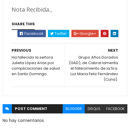
Nota Recibida.,
SHARE THIS
Facebook
Twitter
Google+
PREVIOUS
NEXT
Ha fallecido la señora
Grupo Años Dorados
Julieta López Arias por
(GAD), de Cabral lamenta
complicaciones de salud
el fallecimiento de la Sra.
en Santo Domingo.
Luz Maria Feliz Fernández
(Cuna).
POST
COMMENT
BLOGGER
DISQUS
FACEBOOK
No hay comentarios.