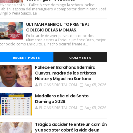
#NacionalesTN | Falleció este domingo la señora Ibelise
Fabián, esposa del merenguero y compositor dominicano, José
Virgilio Peña Suazo. La ...
ULTIMAN A ENRIQUITO FRENTE AL
COLEGIO DE LAS MONJAS.
En la tarde de ayer jueves desconocidos
ultimaron a tiros a Enrique Jiménez Brito, mejor
conocido como Enriquito. El hecho ocurrió frente a...
RECENT POSTS
COMMENTS
Fallece en Barahona Edermira
Cuevas, madre de los artistas
Héctor y Miguelina Santana.
EL OASIS DIGITAL.COM
Aug 05, 2026
Medallero oficial de Santo
Domingo 2026.
EL OASIS DIGITAL.COM
Aug 05, 2026
Trágico accidente entre un camión
y un scooter cobró la vida de un