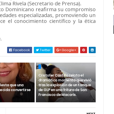
Clima Rivela (Secretario de Prensa).
édico Dominicano reafirma su compromiso
ciedades especializadas, promoviendo un
e el conocimiento científico y la ética
.
Facebook
Twitter
Google+
Cristofer Castillo relata el
dramático momento que vivió
lesta que una
tras la explosión de un tanque
ecida convertirse
de GLP en una fritura de San
Francisco de Macorís.
NEXT