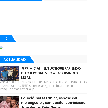
P2
ACTUALIDAD
#PRIMICIA!!!! ¡EL SUR SIGUE PARIENDO
PELOTEROS RUMBO A LAS GRANDES
LIGAS!
#PRIMICIA!!!! ¡EL SUR SIGUE PARIENDO PELOTEROS RUMBO A LAS
GRANDES LIGAS! 🇩🇴🔥 Texas asegura el futuro de su
franquicia tras firmar al p...
Falleció Ibelise Fabián, esposa del
merenguero y compositor dominicano,
José Virgilio Peña Suazo.