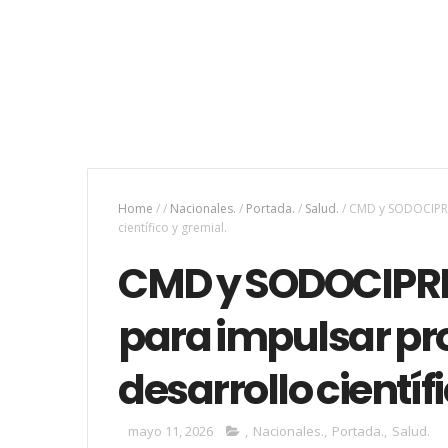
Home
/
/
Nacionales.
/
Portada.
/
Salud.
/
CMD y SODOCIPRE 
científico y gremial.
CMD y SODOCIPRE
para impulsar pr
desarrollo científ
mayo 11, 2026
,
Nacionales.
,
Portada.
,
Salud.