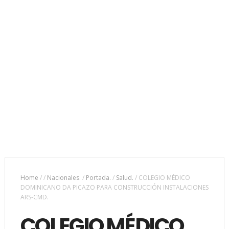
Home
/
/
Nacionales.
/
Portada.
/
Salud.
/
COLEGIO MÉDICO
DOMINICANO DA PICAZO PARA CONSTRUCCIÓN INSTALACIONES
ARS-CMD.
COLEGIO MÉDICO