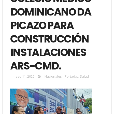
DOMINICANO DA
PICAZO PARA
CONSTRUCCIÓN
INSTALACIONES
ARS-CMD.
mayo 11, 2026
,
Nacionales.
,
Portada.
,
Salud.