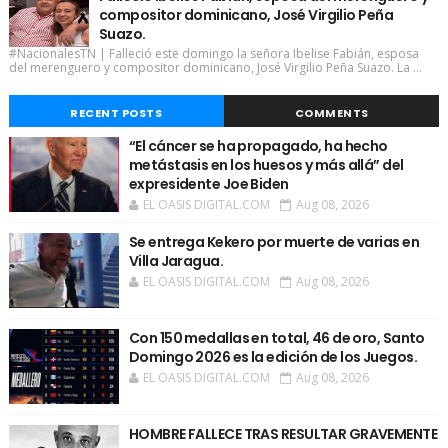
compositor dominicano, José Virgilio Peña
Suazo.
#NacionalesTN | Falleció este domingo la señora Ibelise Fabián, esposa
del merenguero y compositor dominicano, José Virgilio Peña Suazo. La ...
RECENT POSTS
COMMENTS
“El cáncer se ha propagado, ha hecho
metástasis en los huesos y más allá” del
expresidente Joe Biden
EL OASIS DIGITAL.COM
Aug 08, 2026
Se entrega Kekero por muerte de varias en
Villa Jaragua.
EL OASIS DIGITAL.COM
Aug 08, 2026
Con 150 medallas en total, 46 de oro, Santo
Domingo 2026 es la edición de los Juegos.
EL OASIS DIGITAL.COM
Aug 08, 2026
HOMBRE FALLECE TRAS RESULTAR GRAVEMENTE