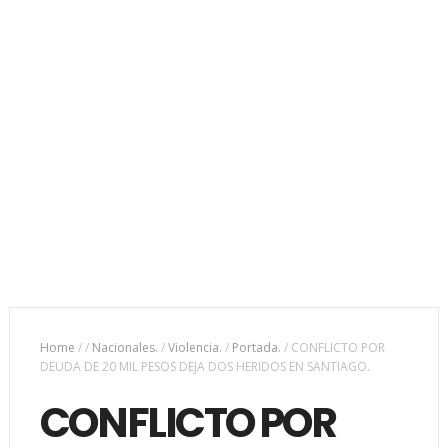
Home
/
/
Nacionales.
/
Violencia.
/
Portada.
/
CONFLICTO POR
DEUDA DE 20 MIL PESOS DEJA DOS HERIDOS EN SANTIAGO.
CONFLICTO POR