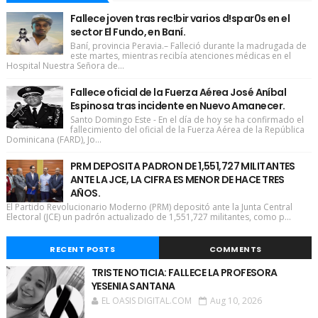
Fallece joven tras rec!bir varios d!spar0s en el
sector El Fundo, en Baní.
Baní, provincia Peravia.– Falleció durante la madrugada de
este martes, mientras recibía atenciones médicas en el
Hospital Nuestra Señora de...
Fallece oficial de la Fuerza Aérea José Aníbal
Espinosa tras incidente en Nuevo Amanecer.
Santo Domingo Este - En el día de hoy se ha confirmado el
fallecimiento del oficial de la Fuerza Aérea de la República
Dominicana (FARD), Jo...
PRM DEPOSITA PADRON DE 1,551,727 MILITANTES
ANTE LA JCE, LA CIFRA ES MENOR DE HACE TRES
AÑOS.
El Partido Revolucionario Moderno (PRM) depositó ante la Junta Central
Electoral (JCE) un padrón actualizado de 1,551,727 militantes, como p...
RECENT POSTS
COMMENTS
TRISTE NOTICIA: FALLECE LA PROFESORA
YESENIA SANTANA
EL OASIS DIGITAL.COM
Aug 10, 2026