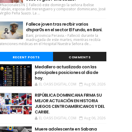
#NacionalesTN | Falleció este domingo la señora Ibelise
Fabián, esposa del merenguero y compositor dominicano, José
Virgilio Peña Suazo. La ...
Fallece joven tras rec!bir varios
d!spar0s en el sector El Fundo, en Baní.
Baní, provincia Peravia.– Falleció durante la
madrugada de este martes, mientras recibía
atenciones médicas en el Hospital Nuestra Señora de...
RECENT POSTS
COMMENTS
Medallero actualizado con las
principales posiciones al día de
hoy.
EL OASIS DIGITAL.COM
Aug 06, 2026
REPÚBLICA DOMINICANA FIRMA SU
MEJOR ACTUACIÓN EN HISTORIA
JUEGOS CENTROAMERICANOS Y DEL
CARIBE.
EL OASIS DIGITAL.COM
Aug 06, 2026
Muere adolescente en Sabana