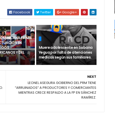
Facebook
Twitter
Google+
DOMINICANA FIRMA
CTUACIÓN EN
UEGOS
Muere adolescente en Sabana
ICANOS Y DEL
Yegua por falta de atenciones
médicas según sus familiares.
NEXT
LEONEL ASEGURA GOBIERNO DEL PRM TIENE
O.
“ARRUINADOS” A PRODUCTORES Y COMERCIANTES
MIENTRAS CRECE RESPALDO A LA FP EN SÁNCHEZ
RAMÍREZ.