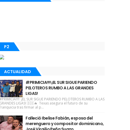
P2
ACTUALIDAD
#PRIMICIA!!!! ¡EL SUR SIGUE PARIENDO
PELOTEROS RUMBO A LAS GRANDES
LIGAS!
#PRIMICIA!!!! ¡EL SUR SIGUE PARIENDO PELOTEROS RUMBO A LAS
GRANDES LIGAS! 🇩🇴🔥 Texas asegura el futuro de su
franquicia tras firmar al p...
Falleció Ibelise Fabián, esposa del
merenguero y compositor dominicano,
José Virgilio Peña Suazo.