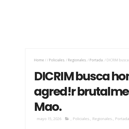
Home
/
/
Policiales.
/
Regionales.
/
Portada.
/
DICRIM busca
DICRIM busca ho
agred!r brutalmen
Mao.
mayo 15, 2026
,
Policiales.
,
Regionales.
,
Portada