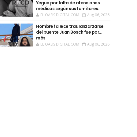
Yegua por falta de atenciones
médicas según sus familiares.
EL OASIS DIGITAL.COM
Aug 06, 2026
Hombre faIIece tras Ianzarzarse
del puente Juan Bosch fue por...
más
EL OASIS DIGITAL.COM
Aug 06, 2026