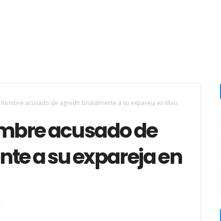
 hombre acusado de agred!r brutalmente a su expareja en Mao.
mbre acusado de
te a su expareja en
.