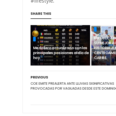
#lifestyle.
SHARE THIS
REPÚBLICA 
SU MEJOR A
Medallero actualizado con las
HISTORIA J
principales posiciones al día de
CENTROAMER
hoy.
CARIBE.
PREVIOUS
COE EMITE PREALERTA ANTE LLUVIAS SIGNIFICATIVAS
PROVOCADAS POR VAGUADAS DESDE ESTE DOMING