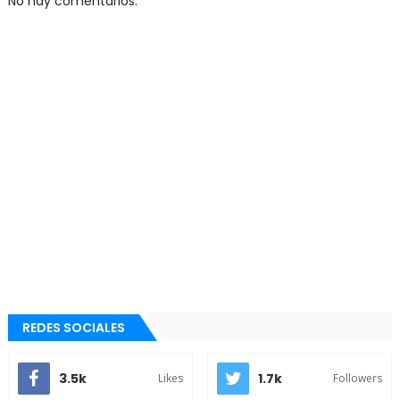
No hay comentarios.
REDES SOCIALES
3.5k
1.7k
Likes
Followers