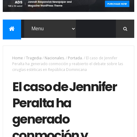
Home
/
Tragedia
/
Nacionales.
/
Portada.
/
El caso de Jennifer
Peralta ha generado conmoción y reabierto el debate sobre las
cirugías estéticas en República Dominicana
El caso de Jennifer
Peralta ha
generado
conmoción y