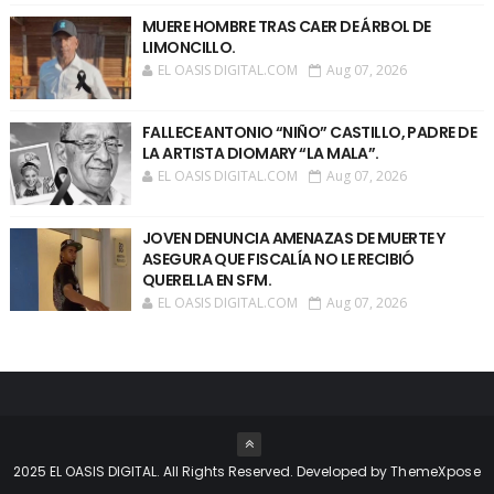
MUERE HOMBRE TRAS CAER DE ÁRBOL DE
LIMONCILLO.
EL OASIS DIGITAL.COM
Aug 07, 2026
FALLECE ANTONIO “NIÑO” CASTILLO, PADRE DE
LA ARTISTA DIOMARY “LA MALA”.
EL OASIS DIGITAL.COM
Aug 07, 2026
JOVEN DENUNCIA AMENAZAS DE MUERTE Y
ASEGURA QUE FISCALÍA NO LE RECIBIÓ
QUERELLA EN SFM.
EL OASIS DIGITAL.COM
Aug 07, 2026
2025 EL OASIS DIGITAL. All Rights Reserved. Developed by
ThemeXpose