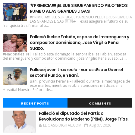
#PRIMICIA!!!! ¡EL SUR SIGUE PARIENDO PELOTEROS
RUMBO A LAS GRANDES LIGAS!
#PRIMICIA!!!! ¡EL SUR SIGUE PARIENDO PELOTEROS RUMBO A
LAS GRANDES LIGAS! 🇩🇴🔥 Texas asegura el futuro de su
franquicia tras firmar al p...
Falleció Ibelise Fabián, esposa del merenguero y
compositor dominicano, José Virgilio Peña
Suazo.
#NacionalesTN | Falleció este domingo la señora Ibelise Fabián, esposa
del merenguero y compositor dominicano, José Virgilio Peña Suazo. La ...
Fallece joven tras rec!bir varios d!spar0s en el
sector El Fundo, en Baní.
Baní, provincia Peravia.– Falleció durante la madrugada de
este martes, mientras recibía atenciones médicas en el
Hospital Nuestra Señora de...
RECENT POSTS
COMMENTS
Falleció el diputado del Partido
Revolucionario Moderno (PRM), Jorge Frías.
EL OASIS DIGITAL.COM
Aug 07, 2026