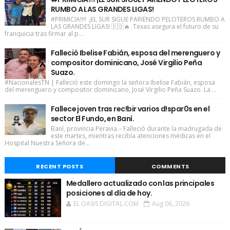
RUMBO A LAS GRANDES LIGAS!
#PRIMICIA!!!! ¡EL SUR SIGUE PARIENDO PELOTEROS RUMBO A
LAS GRANDES LIGAS! 🇩🇴🔥 Texas asegura el futuro de su
franquicia tras firmar al p...
Falleció Ibelise Fabián, esposa del merenguero y
compositor dominicano, José Virgilio Peña
Suazo.
#NacionalesTN | Falleció este domingo la señora Ibelise Fabián, esposa
del merenguero y compositor dominicano, José Virgilio Peña Suazo. La ...
Fallece joven tras rec!bir varios d!spar0s en el
sector El Fundo, en Baní.
Baní, provincia Peravia.– Falleció durante la madrugada de
este martes, mientras recibía atenciones médicas en el
Hospital Nuestra Señora de...
RECENT POSTS
COMMENTS
Medallero actualizado con las principales
posiciones al día de hoy.
EL OASIS DIGITAL.COM
Aug 06, 2026