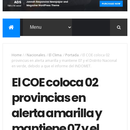
Home
/
/
Nacionales.
/
El Clima.
/
Portada.
/
El COE coloca 02
provincias en alerta amarilla y mantiene 07 y el Distrito Nacional
en verde, debido a que el informe del INDOMET.
El COE coloca 02
provincias en
alerta amarilla y
mantiene 07 y el