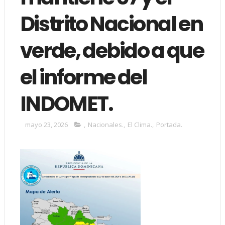
Distrito Nacional en
verde, debido a que
el informe del
INDOMET.
mayo 23, 2026
,
Nacionales.
,
El Clima.
,
Portada.