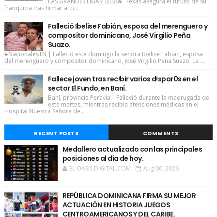
LAS GRANDES LIGAS! 🇩🇴🔥 Texas asegura el futuro de su
franquicia tras firmar al p...
Falleció Ibelise Fabián, esposa del merenguero y
compositor dominicano, José Virgilio Peña
Suazo.
#NacionalesTN | Falleció este domingo la señora Ibelise Fabián, esposa
del merenguero y compositor dominicano, José Virgilio Peña Suazo. La ...
Fallece joven tras rec!bir varios d!spar0s en el
sector El Fundo, en Baní.
Baní, provincia Peravia.– Falleció durante la madrugada de
este martes, mientras recibía atenciones médicas en el
Hospital Nuestra Señora de...
RECENT POSTS
COMMENTS
Medallero actualizado con las principales
posiciones al día de hoy.
EL OASIS DIGITAL.COM
Aug 06, 2026
REPÚBLICA DOMINICANA FIRMA SU MEJOR
ACTUACIÓN EN HISTORIA JUEGOS
CENTROAMERICANOS Y DEL CARIBE.