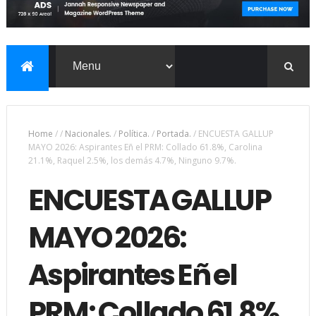
Home
/
/
Nacionales.
/
Política.
/
Portada.
/
ENCUESTA GALLUP
MAYO 2026: Aspirantes Eñ el PRM: Collado 61.8%, Carolina
21.1%, Raquel 2.5%, los demás 4.7%, Ninguno 9.7%.
ENCUESTA GALLUP
MAYO 2026:
Aspirantes Eñ el
PRM: Collado 61.8%,