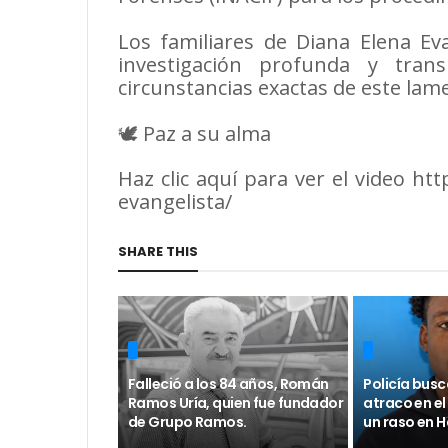
Los familiares de Diana Elena Ev
investigación profunda y tran
circunstancias exactas de este lam
🕊️ Paz a su alma
Haz clic aquí para ver el video ht
evangelista/
SHARE THIS
Falleció a los 84 años, Román
Policía busc
Ramos Uría, quien fue fundador
atraco en el
de Grupo Ramos.
un raso en 