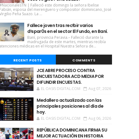
#NacionalesTN | Falleció este domingo la señora Ibelise
Fabián, esposa del merenguero y compositor dominicano, José
Virgilio Peña Suazo. La ...
Fallece joven tras rec!bir varios
d!spar0s en el sector El Fundo, en Baní.
Baní, provincia Peravia.– Falleció durante la
madrugada de este martes, mientras recibía
atenciones médicas en el Hospital Nuestra Señora de...
RECENT POSTS
COMMENTS
JCE ABRE PROCESO CONTRA
ENCUESTADORA ACD MEDIA POR
DIFUNDIR ENCUESTAS.
EL OASIS DIGITAL.COM
Aug 07, 2026
Medallero actualizado con las
principales posiciones al día de
hoy.
EL OASIS DIGITAL.COM
Aug 06, 2026
REPÚBLICA DOMINICANA FIRMA SU
MEJOR ACTUACIÓN EN HISTORIA