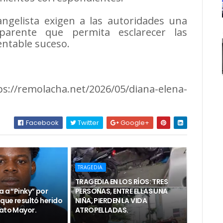
angelista exigen a las autoridades una
sparente que permita esclarecer las
entable suceso.
tps://remolacha.net/2026/05/diana-elena-
Facebook
Twitter
Google+
TRAGEDIA.
TRAGEDIA EN LOS RÍOS: TRES
a a “Pinky” por
PERSONAS, ENTRE ELLAS UNA
 que resultó herido
NIÑA, PIERDEN LA VIDA
Hato Mayor.
ATROPELLADAS.