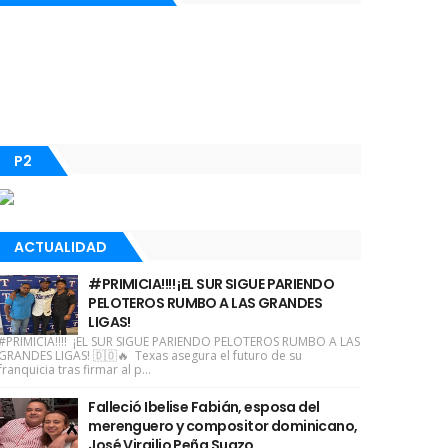
P2
ACTUALIDAD
#PRIMICIA!!!! ¡EL SUR SIGUE PARIENDO
PELOTEROS RUMBO A LAS GRANDES
LIGAS!
#PRIMICIA!!!! ¡EL SUR SIGUE PARIENDO PELOTEROS RUMBO A LAS
GRANDES LIGAS! 🇩🇴🔥 Texas asegura el futuro de su
franquicia tras firmar al p...
Falleció Ibelise Fabián, esposa del
merenguero y compositor dominicano,
José Virgilio Peña Suazo.