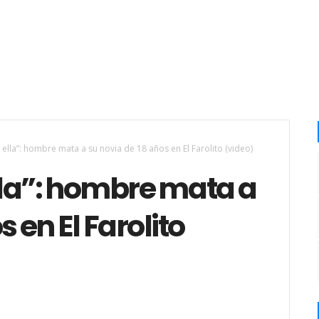
ella”: hombre mata a su novia de 18 años en El Farolito (video)
lla”: hombre mata a
 en El Farolito