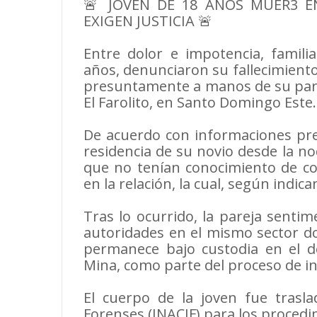
🚨 JOVEN DE 18 AÑOS MUER3 E
EXIGEN JUSTICIA 🚨
Entre dolor e impotencia, famili
años, denunciaron su fallecimient
presuntamente a manos de su parej
El Farolito, en Santo Domingo Este.
De acuerdo con informaciones prel
residencia de su novio desde la n
que no tenían conocimiento de con
en la relación, la cual, según indi
Tras lo ocurrido, la pareja sentim
autoridades en el mismo sector d
permanece bajo custodia en el d
Mina, como parte del proceso de in
El cuerpo de la joven fue trasla
Forenses (INACIF) para los proced