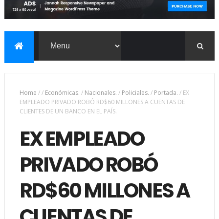
Home
/
/
Económicas.
/
Nacionales.
/
Policiales.
/
Portada.
/
EX
EMPLEADO PRIVADO ROBÓ RD$60 MILLONES A CUENTAS DE
CLIENTES DE UN BANCO EN EL PAÍS.
EX EMPLEADO
PRIVADO ROBÓ
RD$60 MILLONES A
CUENTAS DE