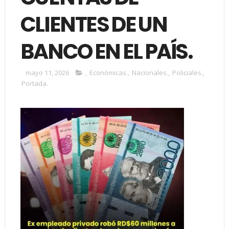
CLIENTES DE UN
BANCO EN EL PAÍS.
mayo 11, 2026
,
Económicas.
,
Nacionales.
,
Policiales.
,
Portada.