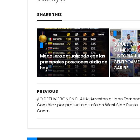
SHARE THIS
REPÚBLICA 
SU MEJOR A
Medallero actualizado con las
HISTORIA J
principales posiciones al día de
CENTROAMER
hoy.
CARIBE.
PREVIOUS
¡LO DETUVIERON EN EL AILA! Arrestan a Joan Fernan
González por presunta estafa en West Side Punta
Cana.