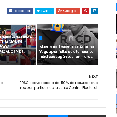
Facebook
Twitter
Google+
DOMINICANA FIRMA
CTUACIÓN EN
UEGOS
Muere adolescente en Sabana
ICANOS Y DEL
Yegua por falta de atenciones
médicas según sus familiares.
NEXT
do
PRSC apoya recorte del 50 % de recursos que
reciben partidos de la Junta Central Electoral.