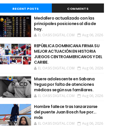
RECENT POSTS
COMMENTS
Medallero actualizado con las
principales posiciones al día de
hoy.
EL OASIS DIGITAL.COM
Aug 06, 2026
REPÚBLICA DOMINICANA FIRMA SU
MEJOR ACTUACIÓN EN HISTORIA
JUEGOS CENTROAMERICANOS Y DEL
CARIBE.
EL OASIS DIGITAL.COM
Aug 06, 2026
Muere adolescente en Sabana
Yegua por falta de atenciones
médicas según sus familiares.
EL OASIS DIGITAL.COM
Aug 06, 2026
Hombre faIIece tras Ianzarzarse
del puente Juan Bosch fue por...
más
EL OASIS DIGITAL.COM
Aug 06, 2026