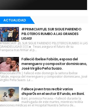
ACTUALIDAD
#PRIMICIA!!!! ¡EL SUR SIGUE PARIENDO
PELOTEROS RUMBO A LAS GRANDES
LIGAS!
#PRIMICIA!!!! ¡EL SUR SIGUE PARIENDO PELOTEROS RUMBO A LAS
GRANDES LIGAS! 🇩🇴🔥 Texas asegura el futuro de su
franquicia tras firmar al p...
Falleció Ibelise Fabián, esposa del
merenguero y compositor dominicano,
José Virgilio Peña Suazo.
#NacionalesTN | Falleció este domingo la señora Ibelise
Fabián, esposa del merenguero y compositor dominicano, José
Virgilio Peña Suazo. La ...
Fallece joven tras rec!bir varios
d!spar0s en el sector El Fundo, en Baní.
Baní, provincia Peravia.– Falleció durante la
madrugada de este martes, mientras recibía
atenciones médicas en el Hospital Nuestra Señora de...