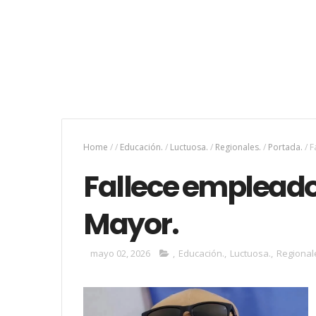
Home
/
/
Educación.
/
Luctuosa.
/
Regionales.
/
Portada.
/
F
Fallece empleado
Mayor.
mayo 02, 2026
,
Educación.
,
Luctuosa.
,
Regional