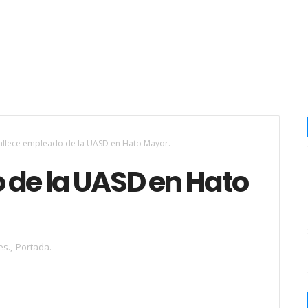
allece empleado de la UASD en Hato Mayor.
 de la UASD en Hato
es.
,
Portada.