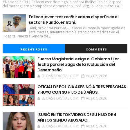
#NacionalesTN | Falleció este domingo la señora Ibelise Fabián, esposa
del merenguero y compositor dominicano, José Virgilio Peña Suazo. La ...
Fallece joven tras rec!bir varios d!spar0s en el
sector El Fundo, en Baní.
Baní, provincia Peravia.– Falleció durante la madrugada de
este martes, mientras recibía atenciones médicas en el
Hospital Nuestra Señora de...
RECENT POSTS
COMMENTS
Fuerza Magisterial exige al Gobierno fijar
fecha para el pago de la Evaluación del
Desempeño
EL OASIS DIGITAL.COM
Aug 07, 2026
OFICIAL DE POLICIA ASESINÓ A TRES PERSONAS
Y HUYO CON SU HIJO DE 3 AÑOS.
EL OASIS DIGITAL.COM
Aug 07, 2026
¡SUBIÓ EN TIKTOK VIDEOS DE SU HIJO DE 4
AÑITOS SIENDO ABUSADO!.
EL OASIS DIGITAL.COM
Aug 07, 2026