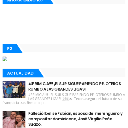
AHORA RADIO 107
P2
ACTUALIDAD
#PRIMICIA!!!! ¡EL SUR SIGUE PARIENDO PELOTEROS
RUMBO A LAS GRANDES LIGAS!
#PRIMICIA!!!! ¡EL SUR SIGUE PARIENDO PELOTEROS RUMBO A
LAS GRANDES LIGAS! 🇩🇴🔥 Texas asegura el futuro de su
franquicia tras firmar al p...
Falleció Ibelise Fabián, esposa del merenguero y
compositor dominicano, José Virgilio Peña
Suazo.