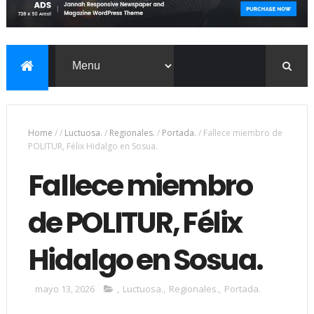
Home
/
/
Luctuosa.
/
Regionales.
/
Portada.
/
Fallece miembro de
POLITUR, Félix Hidalgo en Sosua.
Fallece miembro
de POLITUR, Félix
Hidalgo en Sosua.
mayo 13, 2026
,
Luctuosa.
,
Regionales.
,
Portada.