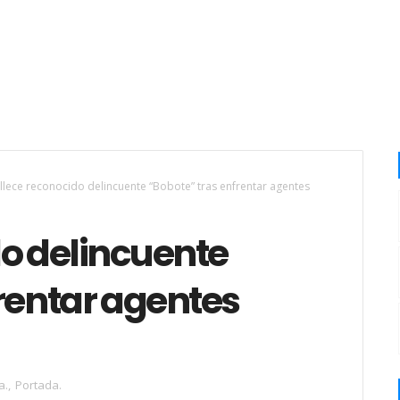
llece reconocido delincuente “Bobote” tras enfrentar agentes
do delincuente
rentar agentes
a.
,
Portada.