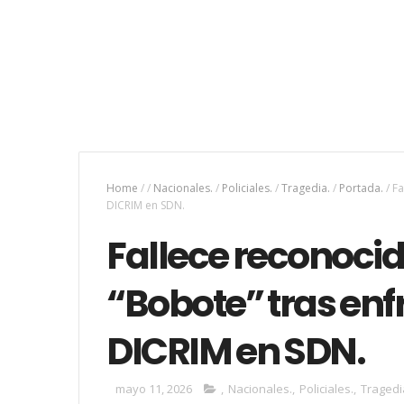
Home
/
/
Nacionales.
/
Policiales.
/
Tragedia.
/
Portada.
/
Fa
DICRIM en SDN.
Fallece reconoci
“Bobote” tras enf
DICRIM en SDN.
mayo 11, 2026
,
Nacionales.
,
Policiales.
,
Tragedi