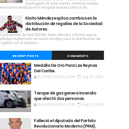
madrugada de este martes, mientras recibía
atenciones médicas en el Hospital Nuestra Señora de...
Kinito Méndez explica cambios en la
distribución de regalías de la Sociedad
de Autores.
El presidente de SGACEDOM, Kinito Méndez, informó que la
entidad implementó un nuevo modelo para la distribución de
regalías con el objetivo...
RECENT POSTS
COMMENTS
Medalla De Oro Para Las Reynas
Del Caribe.
EL OASIS DIGITAL.COM
Aug 07, 2026
Tanque de gas genera incendio
que afectó dos personas.
EL OASIS DIGITAL.COM
Aug 07, 2026
Falleció el diputado del Partido
Revolucionario Moderno (PRM),