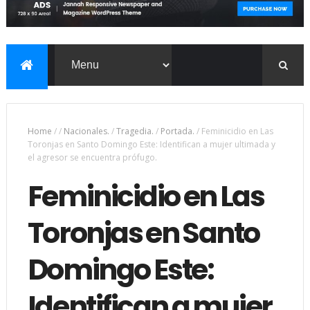
Home
/
/
Nacionales.
/
Tragedia.
/
Portada.
/
Feminicidio en Las
Toronjas en Santo Domingo Este: Identifican a mujer ultimada y
el agresor se encuentra prófugo.
Feminicidio en Las
Toronjas en Santo
Domingo Este:
Identifican a mujer