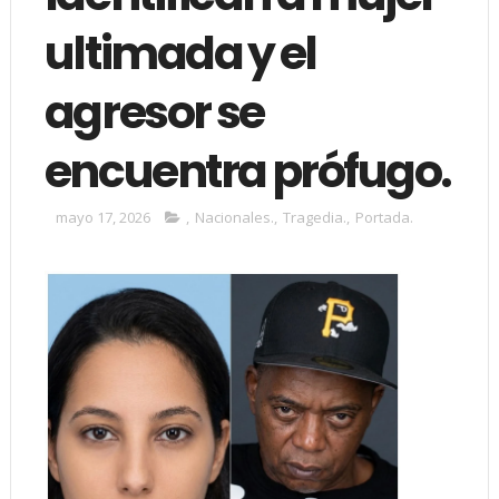
ultimada y el
agresor se
encuentra prófugo.
mayo 17, 2026
,
Nacionales.
,
Tragedia.
,
Portada.