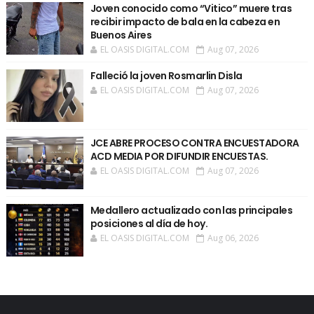
Joven conocido como “Vitico” muere tras
recibir impacto de bala en la cabeza en
Buenos Aires
EL OASIS DIGITAL.COM
Aug 07, 2026
Falleció la joven Rosmarlin Disla
EL OASIS DIGITAL.COM
Aug 07, 2026
JCE ABRE PROCESO CONTRA ENCUESTADORA
ACD MEDIA POR DIFUNDIR ENCUESTAS.
EL OASIS DIGITAL.COM
Aug 07, 2026
Medallero actualizado con las principales
posiciones al día de hoy.
EL OASIS DIGITAL.COM
Aug 06, 2026