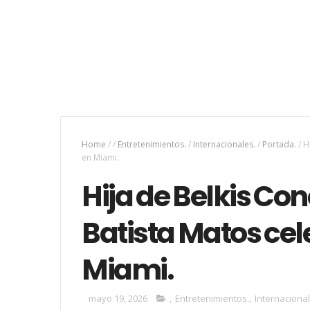
Home
/
/
Entretenimientos.
/
Internacionales.
/
Portada.
/
H
en Miami.
Hija de Belkis Co
Batista Matos cel
Miami.
mayo 19, 2026
,
Entretenimientos.
,
Internacional