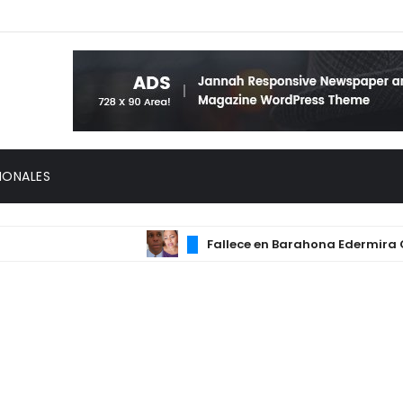
IONALES
Fallece en Barahona Edermira Cueva