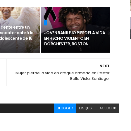
idente entre un
 scooter cobró la
JOVEN BANILEJO PIERDE LA VIDA
dolescente de 16
EN HECHO VIOLENTO EN
DORCHESTER, BOSTON.
NEXT
Mujer pierde la vida en ataque armado en Pastor
Bella Vista, Santiago.
BLOGGER
DISQUS
FACEBOOK