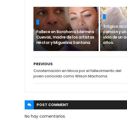
Trágico acc
Fallece en Barahona Edermira
camión y un
Cuevas, madre de los artistas
vida de un a
Héctor y Miguelina Santana.
años.
PREVIOUS
Consternación en Moca por el fallecimiento del
joven conocido como Wilson Machoma.
POST
COMMENT
No hay comentarios.