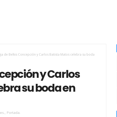
ija de Belkis Concepción y Carlos Batista Matos celebra su boda
ncepción y Carlos
ebra su boda en
es.
,
Portada.