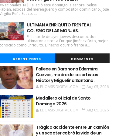
#NacionalesTN | Falleció este domingo la señora Ibelise
Fabián, esposa del merenguero y compositor dominicano, José
Virgilio Peña Suazo. La ...
ULTIMAN A ENRIQUITO FRENTE AL
COLEGIO DE LAS MONJAS.
En la tarde de ayer jueves desconocidos
ultimaron a tiros a Enrique Jiménez Brito, mejor
conocido como Enriquito. El hecho ocurrió frente a...
RECENT POSTS
COMMENTS
Fallece en Barahona Edermira
Cuevas, madre de los artistas
Héctor y Miguelina Santana.
EL OASIS DIGITAL.COM
Aug 05, 2026
Medallero oficial de Santo
Domingo 2026.
EL OASIS DIGITAL.COM
Aug 05, 2026
Trágico accidente entre un camión
y un scooter cobró la vida de un