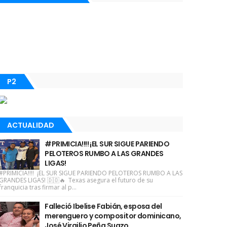
P2
ACTUALIDAD
#PRIMICIA!!!! ¡EL SUR SIGUE PARIENDO
PELOTEROS RUMBO A LAS GRANDES
LIGAS!
#PRIMICIA!!!! ¡EL SUR SIGUE PARIENDO PELOTEROS RUMBO A LAS
GRANDES LIGAS! 🇩🇴🔥 Texas asegura el futuro de su
franquicia tras firmar al p...
Falleció Ibelise Fabián, esposa del
merenguero y compositor dominicano,
José Virgilio Peña Suazo.