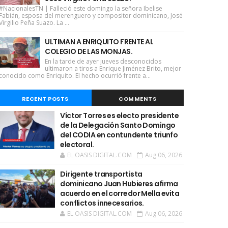
#NacionalesTN | Falleció este domingo la señora Ibelise
Fabián, esposa del merenguero y compositor dominicano, José
Virgilio Peña Suazo. La ...
ULTIMAN A ENRIQUITO FRENTE AL
COLEGIO DE LAS MONJAS.
En la tarde de ayer jueves desconocidos
ultimaron a tiros a Enrique Jiménez Brito, mejor
conocido como Enriquito. El hecho ocurrió frente a...
RECENT POSTS
COMMENTS
Víctor Torres es electo presidente
de la Delegación Santo Domingo
del CODIA en contundente triunfo
electoral.
EL OASIS DIGITAL.COM
Aug 06, 2026
Dirigente transportista
dominicano Juan Hubieres afirma
acuerdo en el corredor Mella evita
conflictos innecesarios.
EL OASIS DIGITAL.COM
Aug 06, 2026