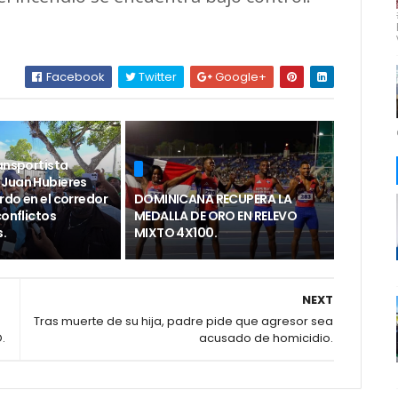
Facebook
Twitter
Google+
ansportista
Juan Hubieres
rdo en el corredor
DOMINICANA RECUPERA LA
conflictos
MEDALLA DE ORO EN RELEVO
s.
MIXTO 4X100.
NEXT
Tras muerte de su hija, padre pide que agresor sea
.
acusado de homicidio.