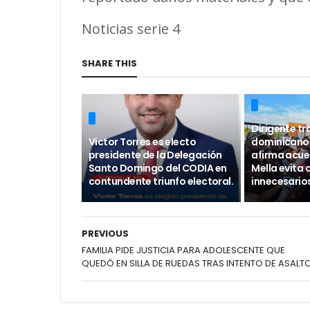
Noticias serie 4
SHARE THIS
Dirigente tr
Víctor Torres es electo
dominicano 
presidente de la Delegación
afirma acue
Santo Domingo del CODIA en
Mella evita 
contundente triunfo electoral.
innecesario
PREVIOUS
FAMILIA PIDE JUSTICIA PARA ADOLESCENTE QUE
QUEDÓ EN SILLA DE RUEDAS TRAS INTENTO DE ASALTO