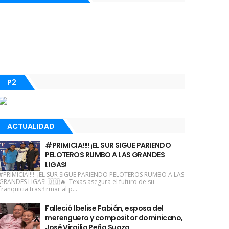
P2
ACTUALIDAD
#PRIMICIA!!!! ¡EL SUR SIGUE PARIENDO
PELOTEROS RUMBO A LAS GRANDES
LIGAS!
#PRIMICIA!!!! ¡EL SUR SIGUE PARIENDO PELOTEROS RUMBO A LAS
GRANDES LIGAS! 🇩🇴🔥 Texas asegura el futuro de su
franquicia tras firmar al p...
Falleció Ibelise Fabián, esposa del
merenguero y compositor dominicano,
José Virgilio Peña Suazo.