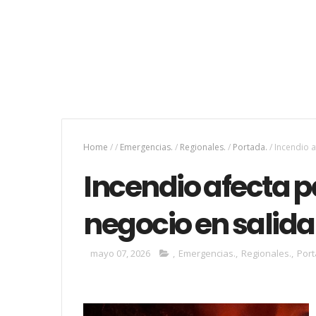
Home
/
/
Emergencias.
/
Regionales.
/
Portada.
/
Incendio a
Incendio afecta p
negocio en salida
mayo 07, 2026
,
Emergencias.
,
Regionales.
,
Port