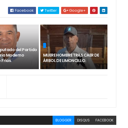
Facebook
Twitter
Google+
diputado del Partido
rio Moderno
MUERE HOMBRE TRAS CAER DE
 Frías.
ÁRBOL DE LIMONCILLO.
BLOGGER
DISQUS
FACEBOOK