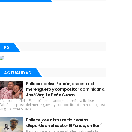
P2
ACTUALIDAD
Falleció Ibelise Fabián, esposa del
merenguero y compositor dominicano,
José Virgilio Peña Suazo.
#NacionalesTN | Falleció este domingo la señora Ibelise
Fabián, esposa del merenguero y compositor dominicano, José
Virgilio Peña Suazo. La ...
Fallece joven tras rec!bir varios
d!spar0s en el sector El Fundo, en Baní.
Baní, provincia Peravia.– Falleció durante la