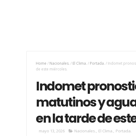
Home
/
Nacionales.
/
El Clima.
/
Portada.
/
Indomet pronost
de este miércoles.
Indomet pronost
matutinos y agua
en la tarde de est
mayo 13, 2026
Nacionales.
,
El Clima.
,
Portada.