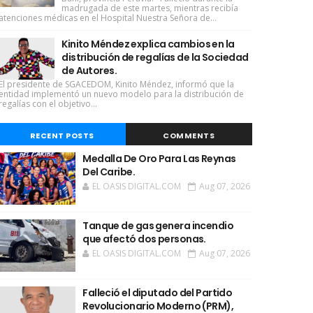
madrugada de este martes, mientras recibía
atenciones médicas en el Hospital Nuestra Señora de...
Kinito Méndez explica cambios en la
distribución de regalías de la Sociedad
de Autores.
El presidente de SGACEDOM, Kinito Méndez, informó que la
entidad implementó un nuevo modelo para la distribución de
regalías con el objetivo...
RECENT POSTS
COMMENTS
Medalla De Oro Para Las Reynas
Del Caribe.
EL OASIS DIGITAL.COM
Aug 07, 2026
Tanque de gas genera incendio
que afectó dos personas.
EL OASIS DIGITAL.COM
Aug 07, 2026
Falleció el diputado del Partido
Revolucionario Moderno (PRM),