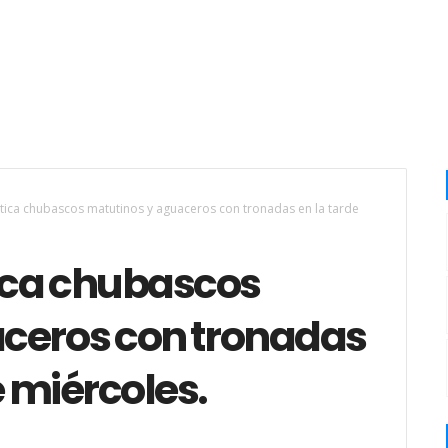
ica chubascos matutinos y aguaceros con tronadas en la tarde
ica chubascos
ceros con tronadas
e miércoles.