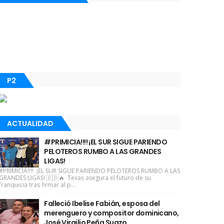
P2
ACTUALIDAD
#PRIMICIA!!!! ¡EL SUR SIGUE PARIENDO
PELOTEROS RUMBO A LAS GRANDES
LIGAS!
#PRIMICIA!!!! ¡EL SUR SIGUE PARIENDO PELOTEROS RUMBO A LAS
GRANDES LIGAS! 🇩🇴🔥 Texas asegura el futuro de su
franquicia tras firmar al p...
Falleció Ibelise Fabián, esposa del
merenguero y compositor dominicano,
José Virgilio Peña Suazo.