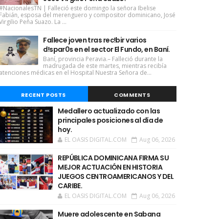
#NacionalesTN | Falleció este domingo la señora Ibelise
Fabián, esposa del merenguero y compositor dominicano, José
Virgilio Peña Suazo. La ...
Fallece joven tras rec!bir varios
d!spar0s en el sector El Fundo, en Baní.
Baní, provincia Peravia.– Falleció durante la
madrugada de este martes, mientras recibía
atenciones médicas en el Hospital Nuestra Señora de...
RECENT POSTS
COMMENTS
Medallero actualizado con las
principales posiciones al día de
hoy.
EL OASIS DIGITAL.COM
Aug 06, 2026
REPÚBLICA DOMINICANA FIRMA SU
MEJOR ACTUACIÓN EN HISTORIA
JUEGOS CENTROAMERICANOS Y DEL
CARIBE.
EL OASIS DIGITAL.COM
Aug 06, 2026
Muere adolescente en Sabana