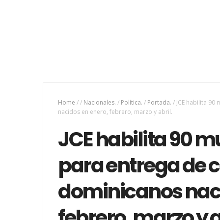
Home
/
/
Nacionales.
/
Política.
/
Portada.
/
JCE habilita 90
nacidos en enero, febrero, marzo y abril.
JCE habilita 90 m
para entrega de 
dominicanos naci
febrero, marzo y a