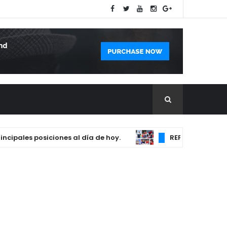
les posiciones al día de hoy.
REPÚBLICA DOMINICA