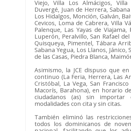
Viejo, Villa Los Almácigos, Villa
Duvergé, Juan de Herrera, Sabana 
Los Hidalgos, Monción, Galván, Bai
Cevicos, Loma de Cabrera, Villa V
Palenque, Las Yayas de Viajama, Rí
Luperón, Peralvillo, San Rafael de
Quisqueya, Pimentel, Tábara Arrib
Sabana Yegua, Los Llanos, Jánico, 
de las Casas, Piedra Blanca, Maimón
Asimismo, la JCE dispuso que en 
continuo (La Feria, Herrera, Las A
Cristóbal, La Vega, San Francisc
Macorís, Barahona), en horario de 
ciudadanos (as) sin importa
modalidades con cita y sin citas.
También eliminó las restriccione
todos los dominicanos de noven
nacional, facilitando que los 