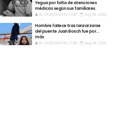
Yegua por falta de atenciones
médicas según sus familiares.
EL OASIS DIGITAL.COM
Aug 06, 2026
Hombre faIIece tras Ianzarzarse
del puente Juan Bosch fue por...
más
EL OASIS DIGITAL.COM
Aug 06, 2026