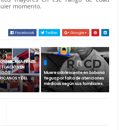
lquier momento.
Facebook
Twitter
Google+
DOMINICANA FIRMA
CTUACIÓN EN
UEGOS
Muere adolescente en Sabana
ICANOS Y DEL
Yegua por falta de atenciones
médicas según sus familiares.