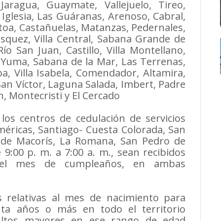
 Jaragua, Guaymate, Vallejuelo, Tireo,
Iglesia, Las Guáranas, Arenoso, Cabral,
toa, Castañuelas, Matanzas, Pedernales,
ásquez, Villa Central, Sabana Grande de
o San Juan, Castillo, Villa Montellano,
l Yuma, Sabana de la Mar, Las Terrenas,
a, Villa Isabela, Comendador, Altamira,
San Víctor, Laguna Salada, Imbert, Padre
, Montecristi y El Cercado
los centros de cedulación de servicios
méricas, Santiago- Cuesta Colorada, San
o de Macorís, La Romana, San Pedro de
9:00 p. m. a 7:00 a. m., sean recibidos
r el mes de cumpleaños, en ambas
s relativas al mes de nacimiento para
ta años o más en todo el territorio
adultos mayores en ese rango de edad