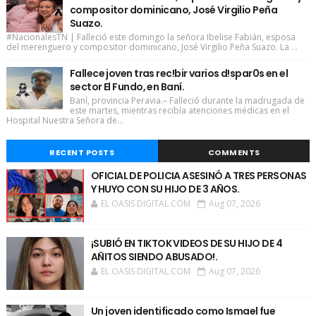
compositor dominicano, José Virgilio Peña
Suazo.
#NacionalesTN | Falleció este domingo la señora Ibelise Fabián, esposa
del merenguero y compositor dominicano, José Virgilio Peña Suazo. La ...
Fallece joven tras rec!bir varios d!spar0s en el
sector El Fundo, en Baní.
Baní, provincia Peravia.– Falleció durante la madrugada de
este martes, mientras recibía atenciones médicas en el
Hospital Nuestra Señora de...
RECENT POSTS
COMMENTS
OFICIAL DE POLICIA ASESINÓ A TRES PERSONAS
Y HUYO CON SU HIJO DE 3 AÑOS.
EL OASIS DIGITAL.COM
Aug 07, 2026
¡SUBIÓ EN TIKTOK VIDEOS DE SU HIJO DE 4
AÑITOS SIENDO ABUSADO!.
EL OASIS DIGITAL.COM
Aug 07, 2026
Un joven identificado como Ismael fue