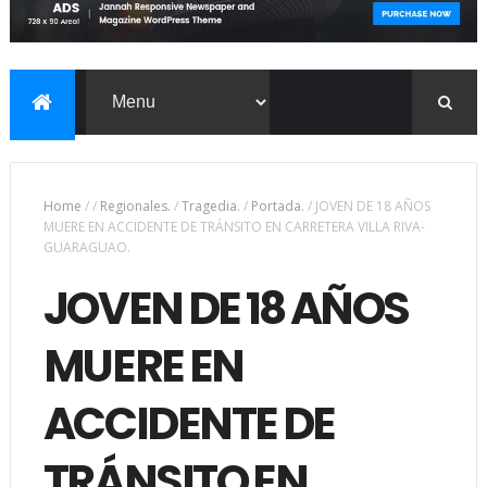
Home
/
/
Regionales.
/
Tragedia.
/
Portada.
/
JOVEN DE 18 AÑOS
MUERE EN ACCIDENTE DE TRÁNSITO EN CARRETERA VILLA RIVA-
GUARAGUAO.
JOVEN DE 18 AÑOS
MUERE EN
ACCIDENTE DE
TRÁNSITO EN