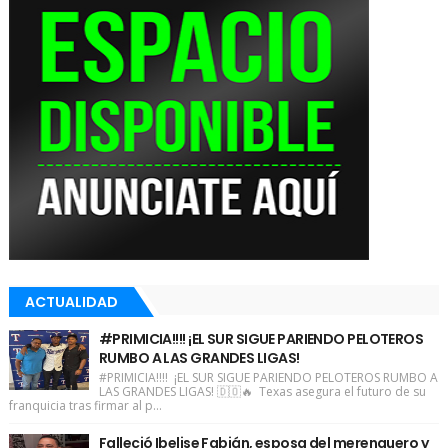
ACTUALIDAD
#PRIMICIA!!!! ¡EL SUR SIGUE PARIENDO PELOTEROS
RUMBO A LAS GRANDES LIGAS!
#PRIMICIA!!!! ¡EL SUR SIGUE PARIENDO PELOTEROS RUMBO A
LAS GRANDES LIGAS! 🇩🇴🔥 Texas asegura el futuro de su
franquicia tras firmar al p...
Falleció Ibelise Fabián, esposa del merenguero y