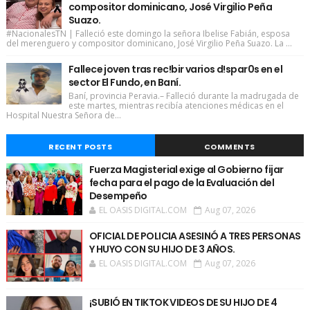
compositor dominicano, José Virgilio Peña
Suazo.
#NacionalesTN | Falleció este domingo la señora Ibelise Fabián, esposa
del merenguero y compositor dominicano, José Virgilio Peña Suazo. La ...
Fallece joven tras rec!bir varios d!spar0s en el
sector El Fundo, en Baní.
Baní, provincia Peravia.– Falleció durante la madrugada de
este martes, mientras recibía atenciones médicas en el
Hospital Nuestra Señora de...
RECENT POSTS
COMMENTS
Fuerza Magisterial exige al Gobierno fijar
fecha para el pago de la Evaluación del
Desempeño
EL OASIS DIGITAL.COM
Aug 07, 2026
OFICIAL DE POLICIA ASESINÓ A TRES PERSONAS
Y HUYO CON SU HIJO DE 3 AÑOS.
EL OASIS DIGITAL.COM
Aug 07, 2026
¡SUBIÓ EN TIKTOK VIDEOS DE SU HIJO DE 4