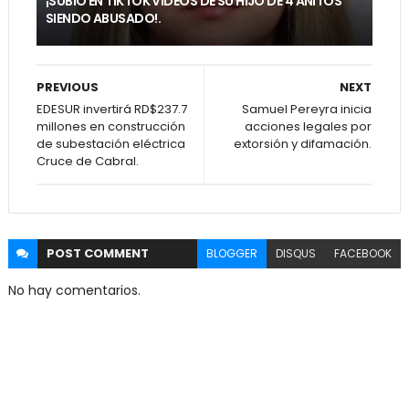
¡SUBIÓ EN TIKTOK VIDEOS DE SU HIJO DE 4 AÑITOS
SIENDO ABUSADO!.
PREVIOUS
NEXT
EDESUR invertirá RD$237.7
Samuel Pereyra inicia
millones en construcción
acciones legales por
de subestación eléctrica
extorsión y difamación.
Cruce de Cabral.
POST
COMMENT
BLOGGER
DISQUS
FACEBOOK
No hay comentarios.