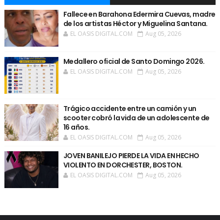
Fallece en Barahona Edermira Cuevas, madre
de los artistas Héctor y Miguelina Santana.
EL OASIS DIGITAL.COM
Aug 05, 2026
Medallero oficial de Santo Domingo 2026.
EL OASIS DIGITAL.COM
Aug 05, 2026
Trágico accidente entre un camión y un
scooter cobró la vida de un adolescente de
16 años.
EL OASIS DIGITAL.COM
Aug 05, 2026
JOVEN BANILEJO PIERDE LA VIDA EN HECHO
VIOLENTO EN DORCHESTER, BOSTON.
EL OASIS DIGITAL.COM
Aug 05, 2026