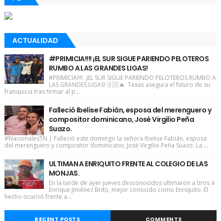
ACTUALIDAD
#PRIMICIA!!!! ¡EL SUR SIGUE PARIENDO PELOTEROS
RUMBO A LAS GRANDES LIGAS!
#PRIMICIA!!!! ¡EL SUR SIGUE PARIENDO PELOTEROS RUMBO A
LAS GRANDES LIGAS! 🇩🇴🔥 Texas asegura el futuro de su
franquicia tras firmar al p...
Falleció Ibelise Fabián, esposa del merenguero y
compositor dominicano, José Virgilio Peña
Suazo.
#NacionalesTN | Falleció este domingo la señora Ibelise Fabián, esposa
del merenguero y compositor dominicano, José Virgilio Peña Suazo. La ...
ULTIMAN A ENRIQUITO FRENTE AL COLEGIO DE LAS
MONJAS.
En la tarde de ayer jueves desconocidos ultimaron a tiros a
Enrique Jiménez Brito, mejor conocido como Enriquito. El
hecho ocurrió frente a...
RECENT POSTS
COMMENTS