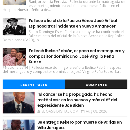
Baní, provincia Peravia.– Falleció durante la madrugada de
este martes, mientras recibía atenciones médicas en el
Hospital Nuestra Señora de...
Fallece oficial de la Fuerza Aérea José Aníbal
Espinosa tras incidente en Nuevo Amanecer.
Santo Domingo Este - En el día de hoy se ha confirmado el
fallecimiento del oficial de la Fuerza Aérea de la República
Dominicana (FARD), Jo...
Falleció Ibelise Fabián, esposa del merenguero y
compositor dominicano, José Virgilio Peña
Suazo.
#NacionalesTN | Falleció este domingo la señora Ibelise Fabián, esposa
del merenguero y compositor dominicano, José Virgilio Peña Suazo. La ...
RECENT POSTS
COMMENTS
“El cáncer se ha propagado, ha hecho
metástasis en los huesos y más allá” del
expresidente Joe Biden
EL OASIS DIGITAL.COM
Aug 08, 2026
Se entrega Kekero por muerte de varias en
Villa Jaragua.