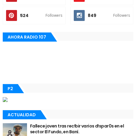
524
849
Followers
Followers
AHORA RADIO 107
P2
ACTUALIDAD
Fallece joven tras rec!bir varios d!spar0s en el
sector El Fundo, en Baní.