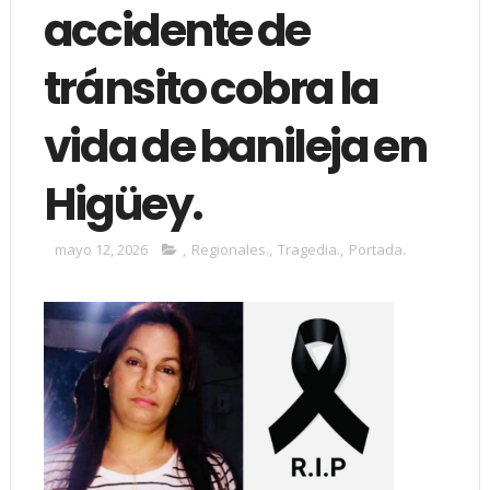
accidente de
tránsito cobra la
vida de banileja en
Higüey.
mayo 12, 2026
,
Regionales.
,
Tragedia.
,
Portada.