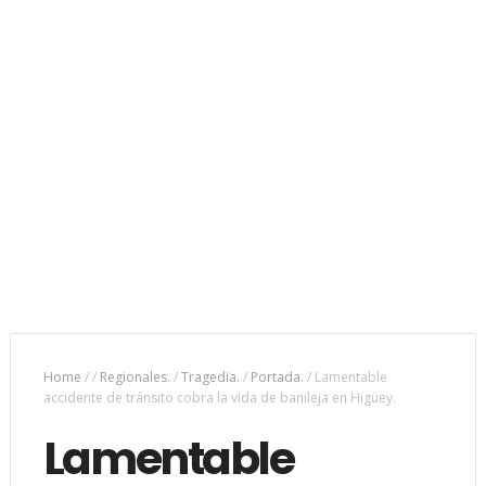
Home
/
/
Regionales.
/
Tragedia.
/
Portada.
/
Lamentable
accidente de tránsito cobra la vida de banileja en Higüey.
Lamentable