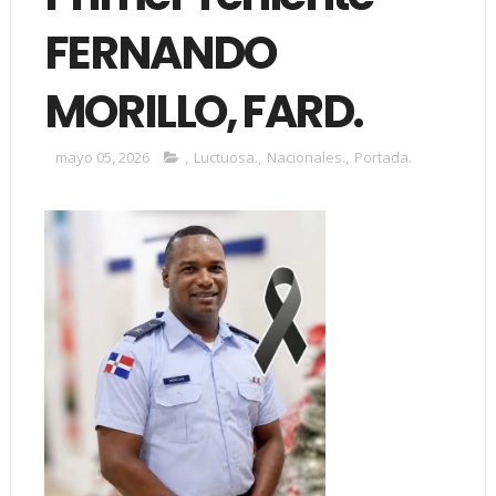
FERNANDO
MORILLO, FARD.
mayo 05, 2026
,
Luctuosa.
,
Nacionales.
,
Portada.