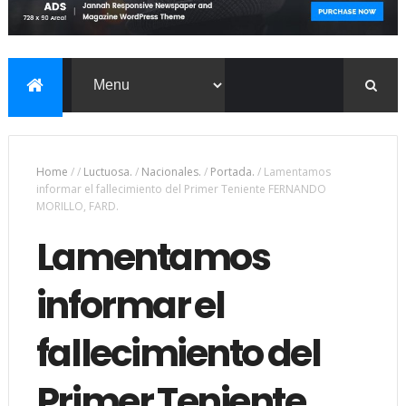
Home
/
/
Luctuosa.
/
Nacionales.
/
Portada.
/
Lamentamos
informar el fallecimiento del Primer Teniente FERNANDO
MORILLO, FARD.
Lamentamos
informar el
fallecimiento del
Primer Teniente