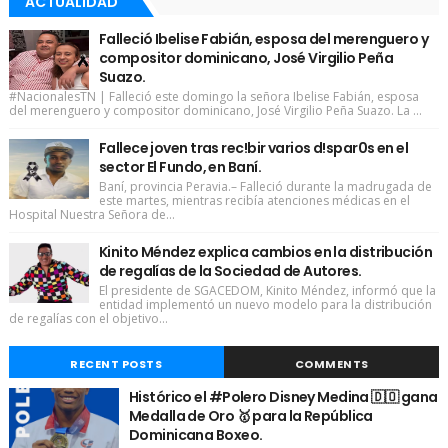
ACTUALIDAD
Falleció Ibelise Fabián, esposa del merenguero y
compositor dominicano, José Virgilio Peña
Suazo.
#NacionalesTN | Falleció este domingo la señora Ibelise Fabián, esposa
del merenguero y compositor dominicano, José Virgilio Peña Suazo. La ...
Fallece joven tras rec!bir varios d!spar0s en el
sector El Fundo, en Baní.
Baní, provincia Peravia.– Falleció durante la madrugada de
este martes, mientras recibía atenciones médicas en el
Hospital Nuestra Señora de...
Kinito Méndez explica cambios en la distribución
de regalías de la Sociedad de Autores.
El presidente de SGACEDOM, Kinito Méndez, informó que la
entidad implementó un nuevo modelo para la distribución
de regalías con el objetivo...
RECENT POSTS
COMMENTS
Histórico el #Polero Disney Medina 🇩🇴 gana
Medalla de Oro 🥇 para la República
Dominicana Boxeo.