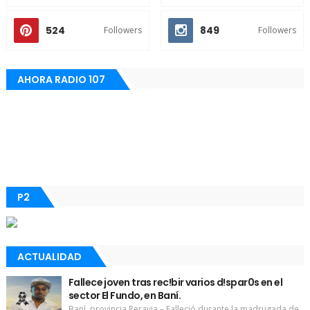
524
849
Followers
Followers
AHORA RADIO 107
P2
ACTUALIDAD
Fallece joven tras rec!bir varios d!spar0s en el
sector El Fundo, en Baní.
Baní, provincia Peravia.– Falleció durante la madrugada de