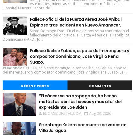
este martes, mientras recibía atenciones médicas en el
Hospital Nuestra Señora de...
Fallece oficial de la Fuerza Aérea José Aníbal
Espinosa tras incidente en Nuevo Amanecer.
Santo Domingo Este - En el día de hoy se ha confirmado el
fallecimiento del oficial de la Fuerza Aérea de la República
Dominicana (FARD), Jo...
Falleció Ibelise Fabián, esposa del merenguero y
compositor dominicano, José Virgilio Peña
Suazo.
#NacionalesTN | Falleció este domingo la señora Ibelise Fabián, esposa
del merenguero y compositor dominicano, José Virgilio Peña Suazo. La ...
RECENT POSTS
COMMENTS
“El cáncer se ha propagado, ha hecho
metástasis en los huesos y más allá” del
expresidente Joe Biden
EL OASIS DIGITAL.COM
Aug 08, 2026
Se entrega Kekero por muerte de varias en
Villa Jaragua.