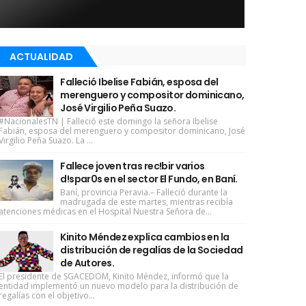
ACTUALIDAD
Falleció Ibelise Fabián, esposa del
merenguero y compositor dominicano,
José Virgilio Peña Suazo.
#NacionalesTN | Falleció este domingo la señora Ibelise
Fabián, esposa del merenguero y compositor dominicano, José
Virgilio Peña Suazo. La ...
Fallece joven tras rec!bir varios
d!spar0s en el sector El Fundo, en Baní.
Baní, provincia Peravia.– Falleció durante la
madrugada de este martes, mientras recibía
atenciones médicas en el Hospital Nuestra Señora de...
Kinito Méndez explica cambios en la
distribución de regalías de la Sociedad
de Autores.
El presidente de SGACEDOM, Kinito Méndez, informó que la
entidad implementó un nuevo modelo para la distribución de
regalías con el objetivo...