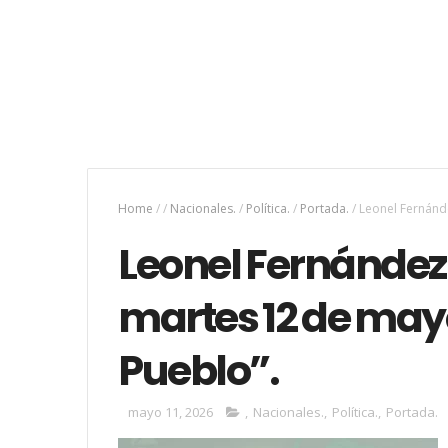
Home
/
/
Nacionales.
/
Política.
/
Portada.
/
Leonel Fernánde
Leonel Fernández 
martes 12 de mayo
Pueblo”.
mayo 11, 2026
,
Nacionales.
,
Política.
,
Portada.