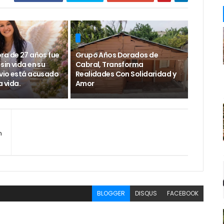
ra de 27 años fue
Grupo Años Dorados de
in vida en su
Cabral, Transforma
vio está acusado
Realidades Con Solidaridad y
a vida.
Amor
n
BLOGGER
DISQUS
FACEBOOK