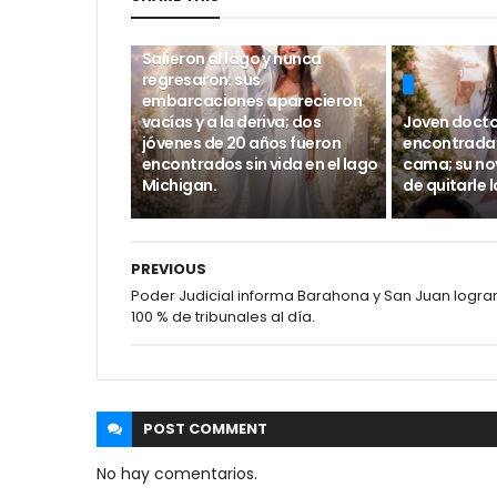
Salieron al lago y nunca
regresaron: sus
embarcaciones aparecieron
vacías y a la deriva; dos
Joven docto
jóvenes de 20 años fueron
encontrada s
encontrados sin vida en el lago
cama; su no
Michigan.
de quitarle l
PREVIOUS
Poder Judicial informa Barahona y San Juan logra
100 % de tribunales al día.
POST
COMMENT
No hay comentarios.