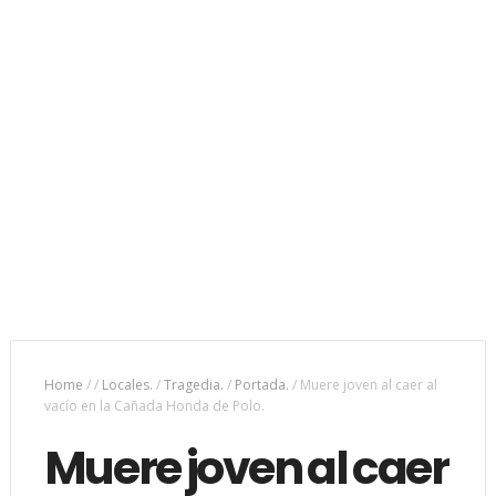
Home
/
/
Locales.
/
Tragedia.
/
Portada.
/
Muere joven al caer al
vacío en la Cañada Honda de Polo.
Muere joven al caer