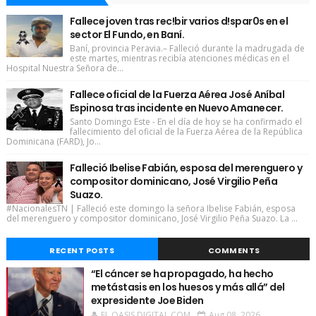
Fallece joven tras rec!bir varios d!spar0s en el
sector El Fundo, en Baní.
Baní, provincia Peravia.– Falleció durante la madrugada de
este martes, mientras recibía atenciones médicas en el
Hospital Nuestra Señora de...
Fallece oficial de la Fuerza Aérea José Aníbal
Espinosa tras incidente en Nuevo Amanecer.
Santo Domingo Este - En el día de hoy se ha confirmado el
fallecimiento del oficial de la Fuerza Aérea de la República
Dominicana (FARD), Jo...
Falleció Ibelise Fabián, esposa del merenguero y
compositor dominicano, José Virgilio Peña
Suazo.
#NacionalesTN | Falleció este domingo la señora Ibelise Fabián, esposa
del merenguero y compositor dominicano, José Virgilio Peña Suazo. La ...
RECENT POSTS
COMMENTS
“El cáncer se ha propagado, ha hecho
metástasis en los huesos y más allá” del
expresidente Joe Biden
EL OASIS DIGITAL.COM
Aug 08, 2026