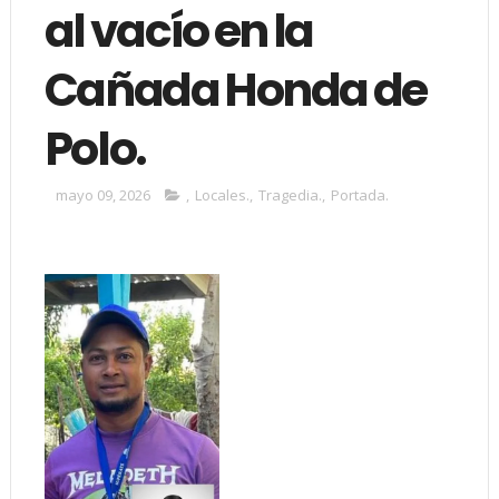
al vacío en la
Cañada Honda de
Polo.
mayo 09, 2026
,
Locales.
,
Tragedia.
,
Portada.