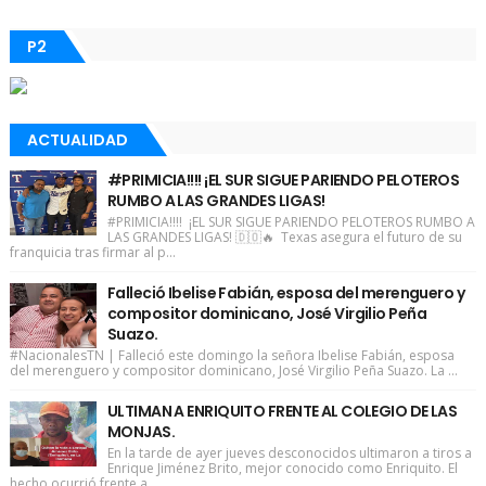
P2
ACTUALIDAD
#PRIMICIA!!!! ¡EL SUR SIGUE PARIENDO PELOTEROS
RUMBO A LAS GRANDES LIGAS!
#PRIMICIA!!!! ¡EL SUR SIGUE PARIENDO PELOTEROS RUMBO A
LAS GRANDES LIGAS! 🇩🇴🔥 Texas asegura el futuro de su
franquicia tras firmar al p...
Falleció Ibelise Fabián, esposa del merenguero y
compositor dominicano, José Virgilio Peña
Suazo.
#NacionalesTN | Falleció este domingo la señora Ibelise Fabián, esposa
del merenguero y compositor dominicano, José Virgilio Peña Suazo. La ...
ULTIMAN A ENRIQUITO FRENTE AL COLEGIO DE LAS
MONJAS.
En la tarde de ayer jueves desconocidos ultimaron a tiros a
Enrique Jiménez Brito, mejor conocido como Enriquito. El
hecho ocurrió frente a...