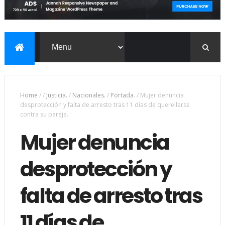
Home
/
/
Justicia.
/
Nacionales.
/
Portada.
/
Mujer denuncia
desprotección y falta de arresto tras 11 días de querellarse
contra su pareja.
Mujer denuncia
desprotección y
falta de arresto tras
11 días de