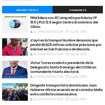
RECENT POSTS
COMMENTS
PRM lidera con 41.1 simpatía partidaria; FP
18.5 y PLD 12.9 según Centro Económico del
Cibao.
EL OASIS DIGITAL.COM
Aug 06, 2026
¡Cayó en la trampa! Hombre denuncia que
perdió RD$25 mil tras solicitar préstamo por
internet en San Francisco de Macorís.
EL OASIS DIGITAL.COM
Aug 06, 2026
Víctor Torres es electo presidente de la
Delegación Santo Domingo del CODIA en
contundente triunfo electoral.
EL OASIS DIGITAL.COM
Aug 06, 2026
Dirigente transportista dominicano Juan
Hubieres afirma acuerdo en el corredor Mella
evita conflictos innecesarios.
EL OASIS DIGITAL.COM
Aug 06, 2026