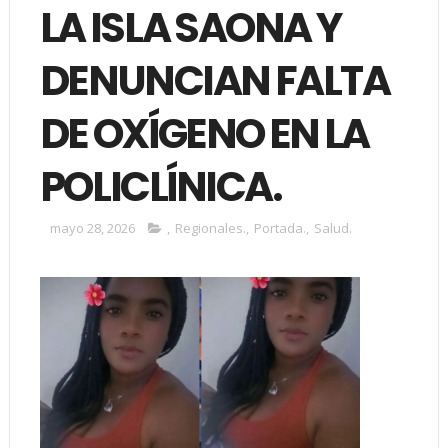
LA ISLA SAONA Y
DENUNCIAN FALTA
DE OXÍGENO EN LA
POLICLÍNICA.
mayo 28, 2026
,
Regionales.
,
Portada.
,
Salud.