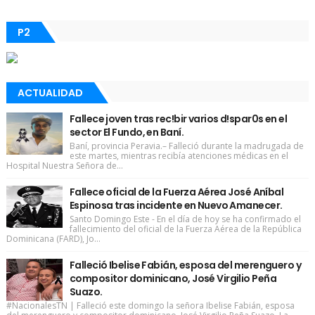
P2
ACTUALIDAD
Fallece joven tras rec!bir varios d!spar0s en el
sector El Fundo, en Baní.
Baní, provincia Peravia.– Falleció durante la madrugada de
este martes, mientras recibía atenciones médicas en el
Hospital Nuestra Señora de...
Fallece oficial de la Fuerza Aérea José Aníbal
Espinosa tras incidente en Nuevo Amanecer.
Santo Domingo Este - En el día de hoy se ha confirmado el
fallecimiento del oficial de la Fuerza Aérea de la República
Dominicana (FARD), Jo...
Falleció Ibelise Fabián, esposa del merenguero y
compositor dominicano, José Virgilio Peña
Suazo.
#NacionalesTN | Falleció este domingo la señora Ibelise Fabián, esposa