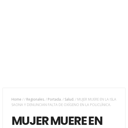
Home
/
/
Regionales.
/
Portada.
/
Salud.
/
MUJER MUERE EN LA ISLA
SAONA Y DENUNCIAN FALTA DE OXÍGENO EN LA POLICLÍNICA.
MUJER MUERE EN