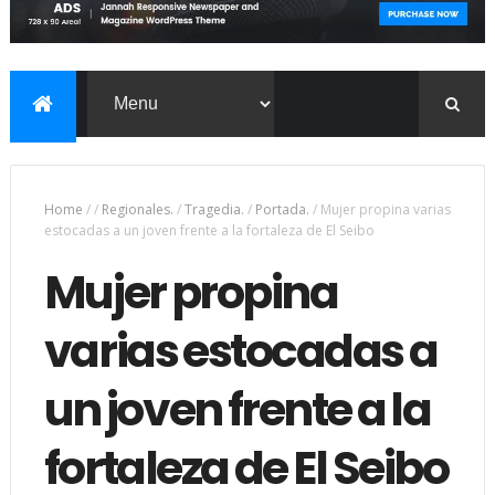
Home
/
/
Regionales.
/
Tragedia.
/
Portada.
/
Mujer propina varias
estocadas a un joven frente a la fortaleza de El Seibo
Mujer propina
varias estocadas a
un joven frente a la
fortaleza de El Seibo