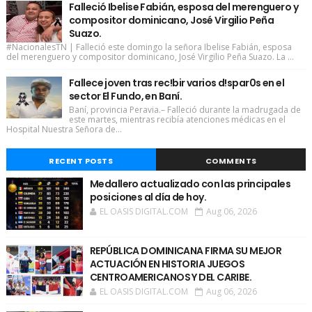
Falleció Ibelise Fabián, esposa del merenguero y
compositor dominicano, José Virgilio Peña
Suazo.
#NacionalesTN | Falleció este domingo la señora Ibelise Fabián, esposa
del merenguero y compositor dominicano, José Virgilio Peña Suazo. La ...
Fallece joven tras rec!bir varios d!spar0s en el
sector El Fundo, en Baní.
Baní, provincia Peravia.– Falleció durante la madrugada de
este martes, mientras recibía atenciones médicas en el
Hospital Nuestra Señora de...
RECENT POSTS
COMMENTS
Medallero actualizado con las principales
posiciones al día de hoy.
EL OASIS DIGITAL.COM
Aug 06, 2026
REPÚBLICA DOMINICANA FIRMA SU MEJOR
ACTUACIÓN EN HISTORIA JUEGOS
CENTROAMERICANOS Y DEL CARIBE.
EL OASIS DIGITAL.COM
Aug 06, 2026