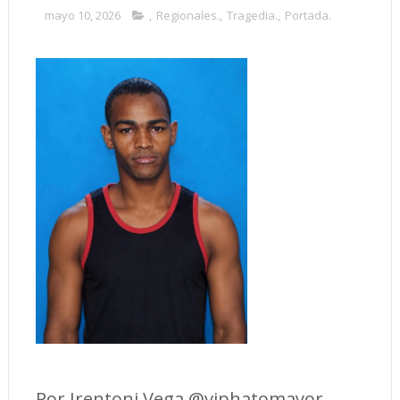
mayo 10, 2026
,
Regionales.
,
Tragedia.
,
Portada.
Por Irentoni Vega @viphatomayor.