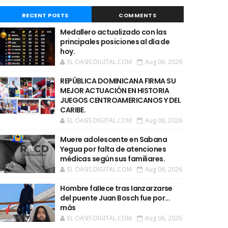
RECENT POSTS
COMMENTS
Medallero actualizado con las
principales posiciones al día de
hoy.
EL OASIS DIGITAL.COM
Aug 06, 2026
REPÚBLICA DOMINICANA FIRMA SU
MEJOR ACTUACIÓN EN HISTORIA
JUEGOS CENTROAMERICANOS Y DEL
CARIBE.
EL OASIS DIGITAL.COM
Aug 06, 2026
Muere adolescente en Sabana
Yegua por falta de atenciones
médicas según sus familiares.
EL OASIS DIGITAL.COM
Aug 06, 2026
Hombre faIIece tras Ianzarzarse
del puente Juan Bosch fue por...
más
EL OASIS DIGITAL.COM
Aug 06, 2026