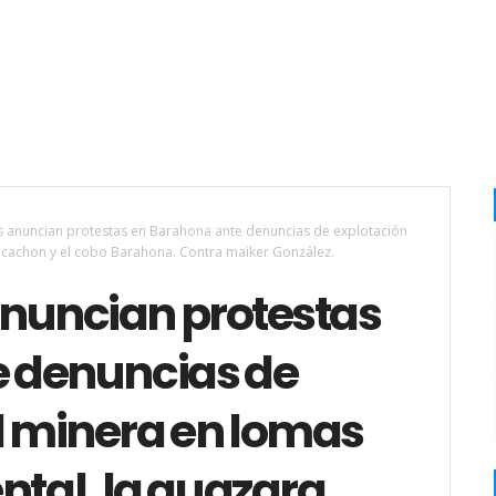
 anuncian protestas en Barahona ante denuncias de explotación
 , cachon y el cobo Barahona. Contra maiker González.
nuncian protestas
 denuncias de
l minera en lomas
tal, la guazara ,