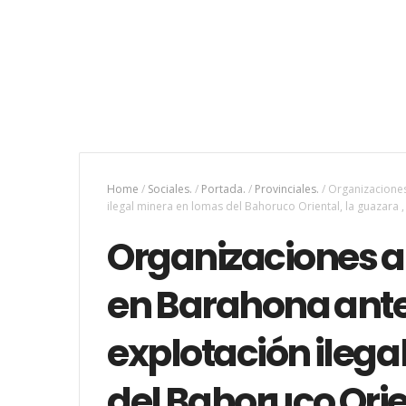
Home
/
Sociales.
/
Portada.
/
Provinciales.
/
Organizaciones
ilegal minera en lomas del Bahoruco Oriental, la guazara
Organizaciones a
en Barahona ante
explotación ilega
del Bahoruco Orien