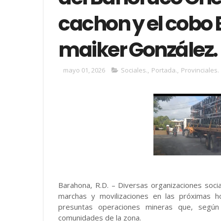
cachon y el cobo
maiker González.
mayo 01, 2026
Sociales.
,
Portada.
,
Provinciales.
Barahona, R.D. – Diversas organizaciones social
marchas y movilizaciones en las próximas h
presuntas operaciones mineras que, según 
comunidades de la zona.