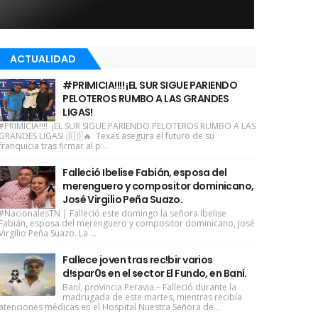
ACTUALIDAD
#PRIMICIA!!!! ¡EL SUR SIGUE PARIENDO
PELOTEROS RUMBO A LAS GRANDES
LIGAS!
#PRIMICIA!!!! ¡EL SUR SIGUE PARIENDO PELOTEROS RUMBO A LAS
GRANDES LIGAS! 🇩🇴🔥 Texas asegura el futuro de su
franquicia tras firmar al p...
Falleció Ibelise Fabián, esposa del
merenguero y compositor dominicano,
José Virgilio Peña Suazo.
#NacionalesTN | Falleció este domingo la señora Ibelise
Fabián, esposa del merenguero y compositor dominicano, José
Virgilio Peña Suazo. La ...
Fallece joven tras rec!bir varios
d!spar0s en el sector El Fundo, en Baní.
Baní, provincia Peravia.– Falleció durante la
madrugada de este martes, mientras recibía
atenciones médicas en el Hospital Nuestra Señora de...