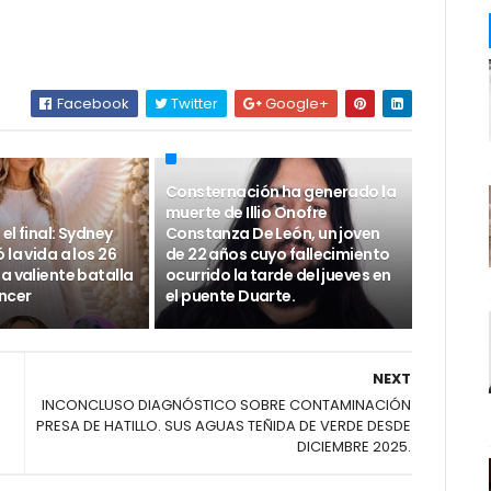
Facebook
Twitter
Google+
Consternación ha generado la
muerte de Illio Onofre
el final: Sydney
Constanza De León, un joven
 la vida a los 26
de 22 años cuyo fallecimiento
a valiente batalla
ocurrido la tarde del jueves en
áncer
el puente Duarte.
NEXT
INCONCLUSO DIAGNÓSTICO SOBRE CONTAMINACIÓN
PRESA DE HATILLO. SUS AGUAS TEÑIDA DE VERDE DESDE
DICIEMBRE 2025.