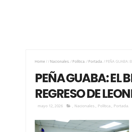
Home
/
/
Nacionales.
/
Política.
/
Portada.
/
PEÑA GUABA: E
PEÑA GUABA: EL B
REGRESO DE LEON
mayo 12, 2026
,
Nacionales.
,
Política.
,
Portada.