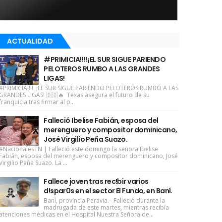
ACTUALIDAD
#PRIMICIA!!!! ¡EL SUR SIGUE PARIENDO
PELOTEROS RUMBO A LAS GRANDES
LIGAS!
#PRIMICIA!!!! ¡EL SUR SIGUE PARIENDO PELOTEROS RUMBO A LAS
GRANDES LIGAS! 🇩🇴🔥 Texas asegura el futuro de su
franquicia tras firmar al p...
Falleció Ibelise Fabián, esposa del
merenguero y compositor dominicano,
José Virgilio Peña Suazo.
#NacionalesTN | Falleció este domingo la señora Ibelise
Fabián, esposa del merenguero y compositor dominicano, José
Virgilio Peña Suazo. La ...
Fallece joven tras rec!bir varios
d!spar0s en el sector El Fundo, en Baní.
Baní, provincia Peravia.– Falleció durante la
madrugada de este martes, mientras recibía
atenciones médicas en el Hospital Nuestra Señora de...