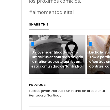
los próximos comicios.
#almomentodigital
SHARE THIS
Un joven identificado como
Luchó hasta 
Ismael fue encontrado sin vida
Towle perdió
la mañana de este viernes en
años tras un
esta comunidad de San Isidro.
contra el c
PREVIOUS
Fallece joven tras sufrir un infarto en el sector La
Herradura, Santiago.