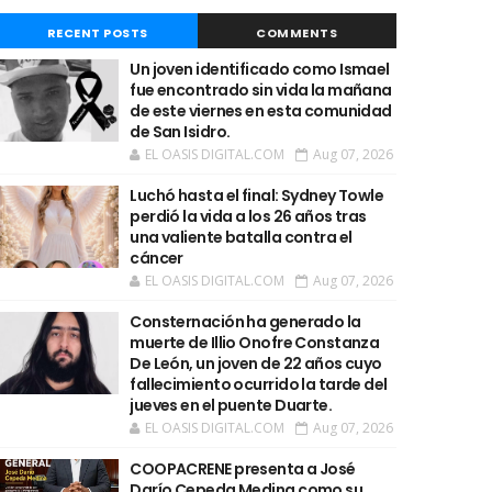
RECENT POSTS
COMMENTS
Un joven identificado como Ismael
fue encontrado sin vida la mañana
de este viernes en esta comunidad
de San Isidro.
EL OASIS DIGITAL.COM
Aug 07, 2026
Luchó hasta el final: Sydney Towle
perdió la vida a los 26 años tras
una valiente batalla contra el
cáncer
EL OASIS DIGITAL.COM
Aug 07, 2026
Consternación ha generado la
muerte de Illio Onofre Constanza
De León, un joven de 22 años cuyo
fallecimiento ocurrido la tarde del
jueves en el puente Duarte.
EL OASIS DIGITAL.COM
Aug 07, 2026
COOPACRENE presenta a José
Darío Cepeda Medina como su