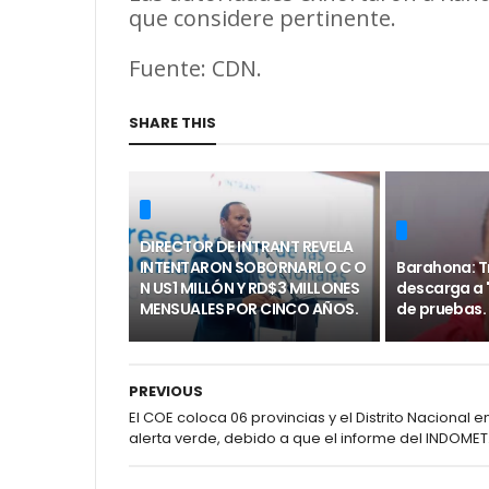
que considere pertinente.
Fuente: CDN.
SHARE THIS
DIRECTOR DE INTRANT REVELA
INTENTARON SOBORNARLO C O
Barahona: T
N US1 MILLÓN Y RD$3 MILLONES
descarga a "
MENSUALES POR CINCO AÑOS.
de pruebas.
PREVIOUS
El COE coloca 06 provincias y el Distrito Nacional e
alerta verde, debido a que el informe del INDOMET