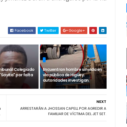
Facebook
Twitter
Google+
ribunal Colegiado
Encuentran hombre sin vida en
Sayita" por falta
vía pública de Higüey;
autoridades investigan.
NEXT
n
ARRESTARÁN A JHOSSAN CAPELL POR AGREDIR A
.
FAMILIAR DE VÍCTIMA DEL JET SET.