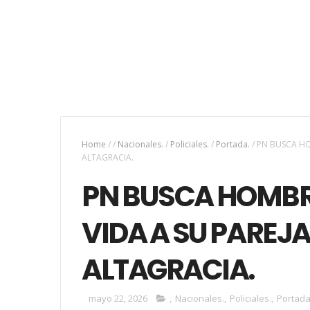
Home
/
/
Nacionales.
/
Policiales.
/
Portada.
/
PN BUSCA HO
ALTAGRACIA.
PN BUSCA HOMBRE
VIDA A SU PAREJA
ALTAGRACIA.
mayo 22, 2026
,
Nacionales.
,
Policiales.
,
Portada