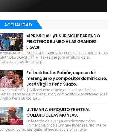
ACTUALIDAD
#PRIMICIA!!!! ¡EL SUR SIGUE PARIENDO
PELOTEROS RUMBO A LAS GRANDES
LIGAS!
#PRIMICIA!!!! ¡EL SUR SIGUE PARIENDO PELOTEROS RUMBO A LAS
GRANDES LIGAS! 🇩🇴🔥 Texas asegura el futuro de su
franquicia tras firmar al p...
Falleció Ibelise Fabián, esposa del
merenguero y compositor dominicano,
José Virgilio Peña Suazo.
#NacionalesTN | Falleció este domingo la señora Ibelise
Fabián, esposa del merenguero y compositor dominicano, José
Virgilio Peña Suazo. La ...
ULTIMAN A ENRIQUITO FRENTE AL
COLEGIO DE LAS MONJAS.
En la tarde de ayer jueves desconocidos
ultimaron a tiros a Enrique Jiménez Brito, mejor
conocido como Enriquito. El hecho ocurrió frente a...