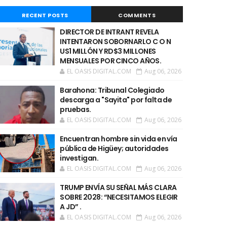
RECENT POSTS
COMMENTS
DIRECTOR DE INTRANT REVELA
INTENTARON SOBORNARLO C O N
US1 MILLÓN Y RD$3 MILLONES
MENSUALES POR CINCO AÑOS.
EL OASIS DIGITAL.COM
Aug 06, 2026
Barahona: Tribunal Colegiado
descarga a "Sayita" por falta de
pruebas.
EL OASIS DIGITAL.COM
Aug 06, 2026
Encuentran hombre sin vida en vía
pública de Higüey; autoridades
investigan.
EL OASIS DIGITAL.COM
Aug 06, 2026
TRUMP ENVÍA SU SEÑAL MÁS CLARA
SOBRE 2028: “NECESITAMOS ELEGIR
A JD” .
EL OASIS DIGITAL.COM
Aug 06, 2026