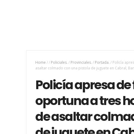
Home
/
/
Policiales.
/
Provinciales.
/
Portada.
/
Policía apre
asaltar colmado con una pistola de juguete en Cabral, Ba
Policía apresa de
oportuna a tres 
de asaltar colmad
de juguete en Ca