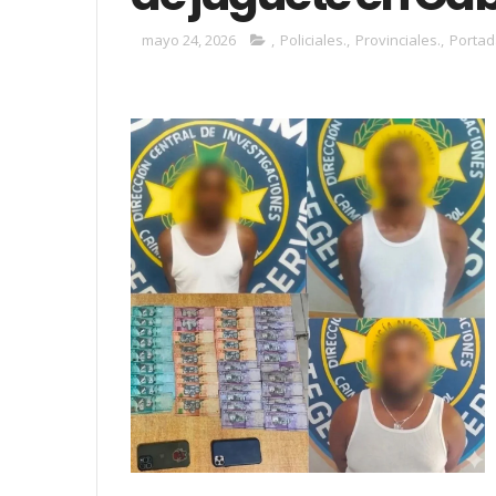
mayo 24, 2026
,
Policiales.
,
Provinciales.
,
Portad