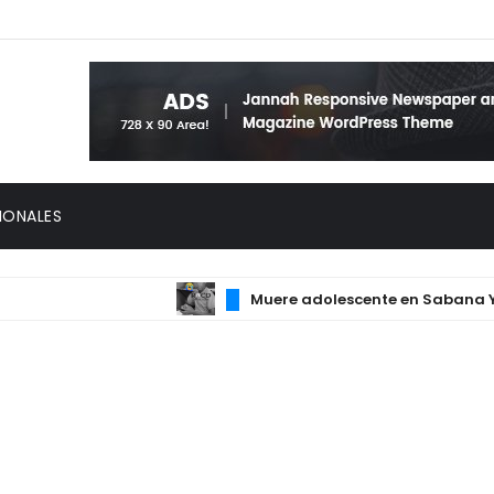
IONALES
Muere adolescente en Sabana Yegua 