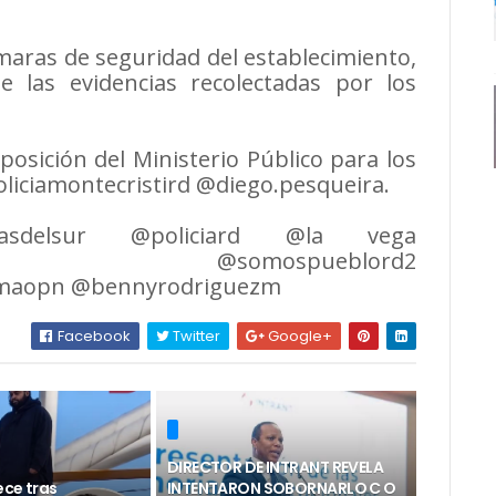
maras de seguridad del establecimiento,
 las evidencias recolectadas por los
osición del Ministerio Público para los
oliciamontecristird @diego.pesqueira.
iciasdelsur @policiard @la vega
no @somospueblord2
temaopn @bennyrodriguezm
Facebook
Twitter
Google+
DIRECTOR DE INTRANT REVELA
ece tras
INTENTARON SOBORNARLO C O