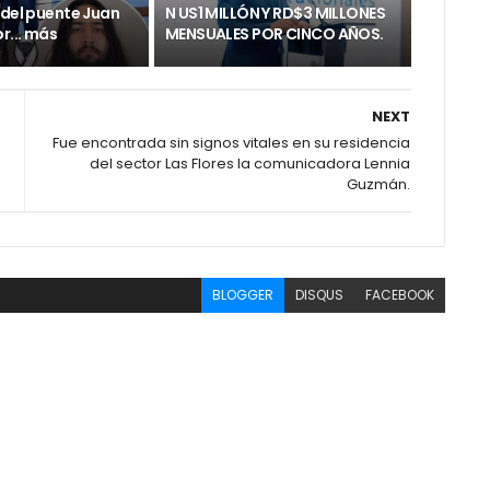
 del puente Juan
N US1 MILLÓN Y RD$3 MILLONES
r... más
MENSUALES POR CINCO AÑOS.
NEXT
Fue encontrada sin signos vitales en su residencia
del sector Las Flores la comunicadora Lennia
Guzmán.
BLOGGER
DISQUS
FACEBOOK