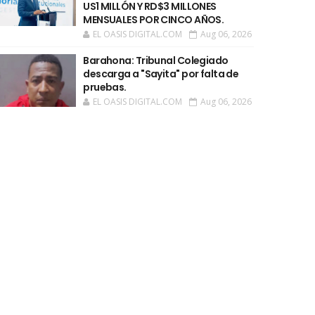
US1 MILLÓN Y RD$3 MILLONES
MENSUALES POR CINCO AÑOS.
EL OASIS DIGITAL.COM
Aug 06, 2026
Barahona: Tribunal Colegiado
descarga a "Sayita" por falta de
pruebas.
EL OASIS DIGITAL.COM
Aug 06, 2026