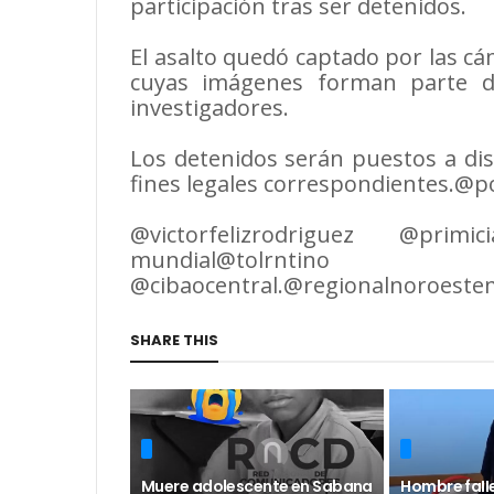
participación tras ser detenidos.
El asalto quedó captado por las cá
cuyas imágenes forman parte de
investigadores.
Los detenidos serán puestos a disp
fines legales correspondientes.@p
@victorfelizrodriguez @prim
mundial@tolrnti
@cibaocentral.@regionalnoroes
SHARE THIS
Muere adolescente en Sabana
Hombre faII