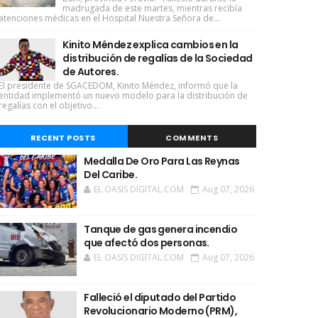
madrugada de este martes, mientras recibía
atenciones médicas en el Hospital Nuestra Señora de...
Kinito Méndez explica cambios en la
distribución de regalías de la Sociedad
de Autores.
El presidente de SGACEDOM, Kinito Méndez, informó que la
entidad implementó un nuevo modelo para la distribución de
regalías con el objetivo...
RECENT POSTS
COMMENTS
Medalla De Oro Para Las Reynas
Del Caribe.
EL OASIS DIGITAL.COM
Aug 07, 2026
Tanque de gas genera incendio
que afectó dos personas.
EL OASIS DIGITAL.COM
Aug 07, 2026
Falleció el diputado del Partido
Revolucionario Moderno (PRM),