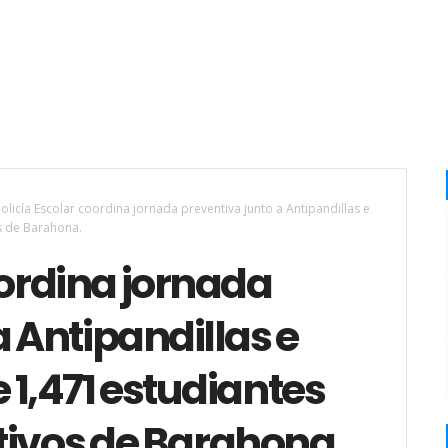
olicía Escolar coordina jornada preventiva junto a Antipandillas e
s de Barahona.
oordina jornada
a Antipandillas e
1,471 estudiantes
tivos de Barahona.