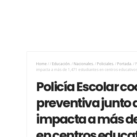
Home
/
/
Educación.
/
Nacionales.
/
Policiales.
/
Portada.
/
P
impacta a más de 1,471 estudiantes en centros educativo
Policía Escolar c
preventiva junto 
impacta a más de 
en centros educa