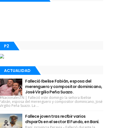
P2
ACTUALIDAD
Falleció Ibelise Fabián, esposa del
merenguero y compositor dominicano,
José Virgilio Peña Suazo.
#NacionalesTN | Falleció este domingo la señora Ibelise
Fabián, esposa del merenguero y compositor dominicano, José
Virgilio Peña Suazo. La ...
Fallece joven tras rec!bir varios
d!spar0s en el sector El Fundo, en Baní.
Baní, provincia Peravia.– Falleció durante la