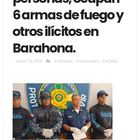
6 armas de fuego y
otros ilícitos en
Barahona.
mayo 14, 2026
,
Policiales.
,
Provinciales.
,
Portada.