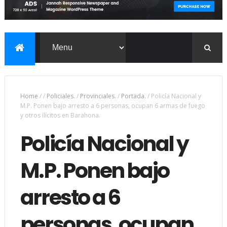
Home
/
/
Policiales.
/
Provinciales.
/
Portada.
/
Policía Nacional y
M.P. Ponen bajo arresto a 6 personas, ocupan 6 armas de fuego
y otros ilícitos en Barahona.
Policía Nacional y
M.P. Ponen bajo
arresto a 6
personas, ocupan