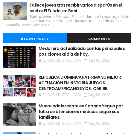
Fallece joven tras rec!bir varios d!spar0s en el
sector El Fundo, en Baní.
Baní, provincia Peravia.– Falleció durante la madrugada de
este martes, mientras recibía atenciones médicas en el
Hospital Nuestra Señora de...
RECENT POSTS
COMMENTS
Medallero actualizado con las principales
posiciones al día de hoy.
EL OASIS DIGITAL.COM
Aug 06, 2026
REPÚBLICA DOMINICANA FIRMA SU MEJOR
ACTUACIÓN EN HISTORIA JUEGOS
CENTROAMERICANOS Y DEL CARIBE.
EL OASIS DIGITAL.COM
Aug 06, 2026
Muere adolescente en Sabana Yegua por
falta de atenciones médicas según sus
familiares.
EL OASIS DIGITAL.COM
Aug 06, 2026