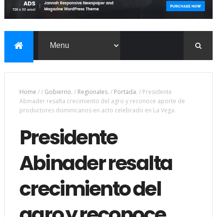
Home
/
/
Gobierno.
/
Regionales.
/
Portada.
/
Presidente
Abinader resalta crecimiento del agro y reconoce aporte de
productores dominicanos en acto celebrado en La Vega.
Presidente
Abinader resalta
crecimiento del
agro y reconoce