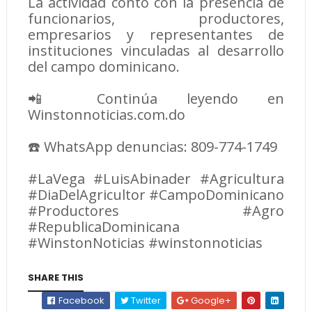
La actividad contó con la presencia de
funcionarios, productores,
empresarios y representantes de
instituciones vinculadas al desarrollo
del campo dominicano.
📲 Continúa leyendo en
Winstonnoticias.com.do
☎️ WhatsApp denuncias: 809-774-1749
#LaVega #LuisAbinader #Agricultura
#DiaDelAgricultor #CampoDominicano
#Productores #Agro
#RepublicaDominicana
#WinstonNoticias #winstonnoticias
SHARE THIS
Facebook
Twitter
Google+