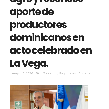
aporte de
productores
dominicanos en
acto celebrado en
La Vega.
mayo 15, 2026
,
Gobierno.
,
Regionales.
,
Portada.