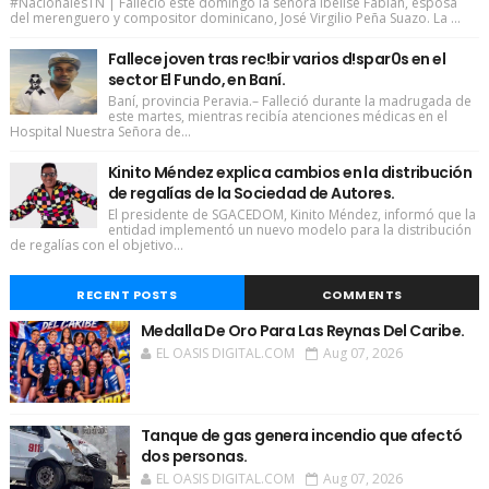
#NacionalesTN | Falleció este domingo la señora Ibelise Fabián, esposa
del merenguero y compositor dominicano, José Virgilio Peña Suazo. La ...
Fallece joven tras rec!bir varios d!spar0s en el
sector El Fundo, en Baní.
Baní, provincia Peravia.– Falleció durante la madrugada de
este martes, mientras recibía atenciones médicas en el
Hospital Nuestra Señora de...
Kinito Méndez explica cambios en la distribución
de regalías de la Sociedad de Autores.
El presidente de SGACEDOM, Kinito Méndez, informó que la
entidad implementó un nuevo modelo para la distribución
de regalías con el objetivo...
RECENT POSTS
COMMENTS
Medalla De Oro Para Las Reynas Del Caribe.
EL OASIS DIGITAL.COM
Aug 07, 2026
Tanque de gas genera incendio que afectó
dos personas.
EL OASIS DIGITAL.COM
Aug 07, 2026