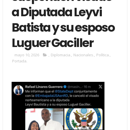
a Diputada Leyvi
Batista y su esposo
Luguer Gaciller
mayo 10, 2026
,
Diplomacia.
,
Nacionales.
,
Política.
,
Portada.