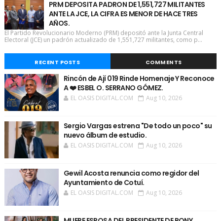
PRM DEPOSITA PADRON DE 1,551,727 MILITANTES
ANTE LA JCE, LA CIFRA ES MENOR DE HACE TRES
AÑOS.
El Partido Revolucionario Moderno (PRM) depositó ante la Junta Central
Electoral (JCE) un padrón actualizado de 1,551,727 militantes, como p...
RECENT POSTS
COMMENTS
Rincón de Ají 019 Rinde Homenaje Y Reconoce
A ❤️ ESBEL O. SERRANO GÓMEZ.
EL OASIS DIGITAL.COM
Aug 10, 2026
Sergio Vargas estrena "De todo un poco" su
nuevo álbum de estudio.
EL OASIS DIGITAL.COM
Aug 10, 2026
Gewil Acosta renuncia como regidor del
Ayuntamiento de Cotuí.
EL OASIS DIGITAL.COM
Aug 10, 2026
MUERE ESPOSA DEL PRESIDENTE DE PONY