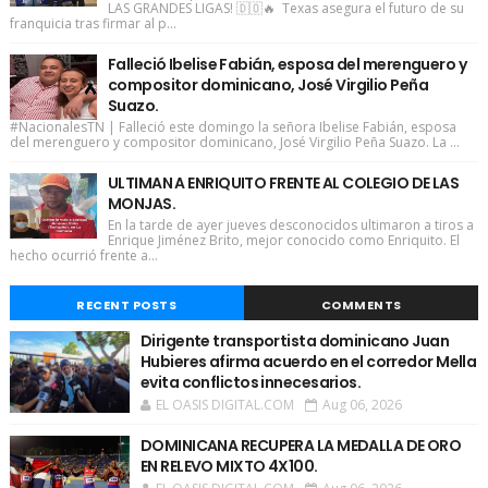
LAS GRANDES LIGAS! 🇩🇴🔥 Texas asegura el futuro de su
franquicia tras firmar al p...
Falleció Ibelise Fabián, esposa del merenguero y
compositor dominicano, José Virgilio Peña
Suazo.
#NacionalesTN | Falleció este domingo la señora Ibelise Fabián, esposa
del merenguero y compositor dominicano, José Virgilio Peña Suazo. La ...
ULTIMAN A ENRIQUITO FRENTE AL COLEGIO DE LAS
MONJAS.
En la tarde de ayer jueves desconocidos ultimaron a tiros a
Enrique Jiménez Brito, mejor conocido como Enriquito. El
hecho ocurrió frente a...
RECENT POSTS
COMMENTS
Dirigente transportista dominicano Juan
Hubieres afirma acuerdo en el corredor Mella
evita conflictos innecesarios.
EL OASIS DIGITAL.COM
Aug 06, 2026
DOMINICANA RECUPERA LA MEDALLA DE ORO
EN RELEVO MIXTO 4X100.