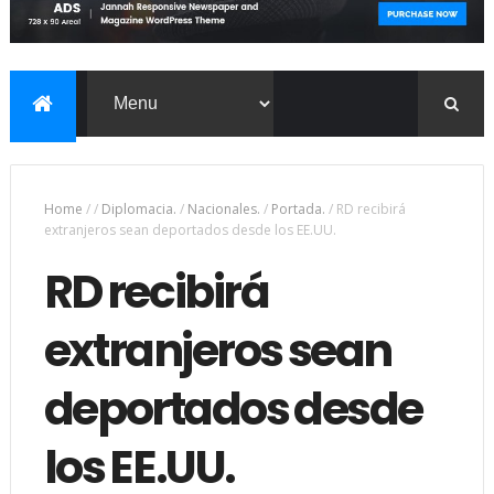
Home
/
/
Diplomacia.
/
Nacionales.
/
Portada.
/
RD recibirá
extranjeros sean deportados desde los EE.UU.
RD recibirá
extranjeros sean
deportados desde
los EE.UU.