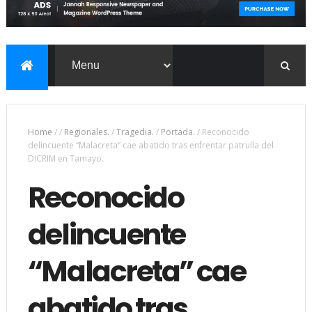
Home
/
/
Regionales.
/
Tragedia.
/
Portada.
/
Reconocido
delincuente “Malacreta” cae abatido tras enfrentar patrulla del
DICRIM en Tamayo.
Reconocido
delincuente
“Malacreta” cae
abatido tras