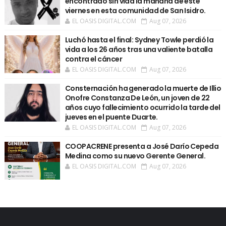
encontrado sin vida la mañana de este
viernes en esta comunidad de San Isidro.
EL OASIS DIGITAL.COM
Aug 07, 2026
Luchó hasta el final: Sydney Towle perdió la
vida a los 26 años tras una valiente batalla
contra el cáncer
EL OASIS DIGITAL.COM
Aug 07, 2026
Consternación ha generado la muerte de Illio
Onofre Constanza De León, un joven de 22
años cuyo fallecimiento ocurrido la tarde del
jueves en el puente Duarte.
EL OASIS DIGITAL.COM
Aug 07, 2026
COOPACRENE presenta a José Darío Cepeda
Medina como su nuevo Gerente General.
EL OASIS DIGITAL.COM
Aug 07, 2026