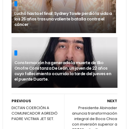
Luchó hasta el final: Sydney Towle perdió la vida a
los 26 años tras una valiente batalla contra el
cáncer
Consternación ha generado la muerte de Illio
Onofre Constanza De León, un joven de 22 años
cuyo fallecimiento ocurrido la tarde del jueves en
el puente Duarte.
PREVIOUS
NEXT
DICTAN COERCIÓN A
Presidente Abinader
COMUNICADOR AGREDIÓ
anuncia transformación
PADRE VICTIMA JET SET.
integral de Boca Chica
con inversión superior a