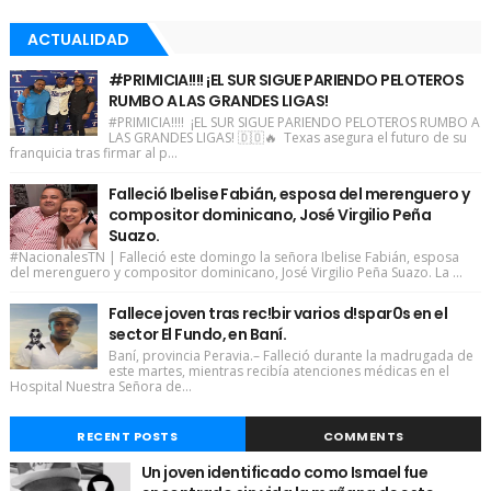
ACTUALIDAD
#PRIMICIA!!!! ¡EL SUR SIGUE PARIENDO PELOTEROS
RUMBO A LAS GRANDES LIGAS!
#PRIMICIA!!!! ¡EL SUR SIGUE PARIENDO PELOTEROS RUMBO A
LAS GRANDES LIGAS! 🇩🇴🔥 Texas asegura el futuro de su
franquicia tras firmar al p...
Falleció Ibelise Fabián, esposa del merenguero y
compositor dominicano, José Virgilio Peña
Suazo.
#NacionalesTN | Falleció este domingo la señora Ibelise Fabián, esposa
del merenguero y compositor dominicano, José Virgilio Peña Suazo. La ...
Fallece joven tras rec!bir varios d!spar0s en el
sector El Fundo, en Baní.
Baní, provincia Peravia.– Falleció durante la madrugada de
este martes, mientras recibía atenciones médicas en el
Hospital Nuestra Señora de...
RECENT POSTS
COMMENTS
Un joven identificado como Ismael fue