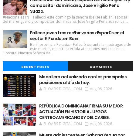
compositor dominicano, José Virgilio Peña
Suazo.
#NacionalesTN | Falleció este domingo la señora Ibelise Fabián, esposa
del merenguero y compositor dominicano, José Virgilio Peña Suazo. La ...
Fallece joven tras rec!bir varios d!spar0s en el
sector El Fundo, en Baní.
Baní, provincia Peravia.– Falleció durante la madrugada de
este martes, mientras recibía atenciones médicas en el
Hospital Nuestra Señora de...
RECENT POSTS
COMMENTS
Medallero actualizado con las principales
posiciones al día de hoy.
EL OASIS DIGITAL.COM
Aug 06, 2026
REPÚBLICA DOMINICANA FIRMA SU MEJOR
ACTUACIÓN EN HISTORIA JUEGOS
CENTROAMERICANOS Y DEL CARIBE.
EL OASIS DIGITAL.COM
Aug 06, 2026
Muere adolescente en Sabana Yegua por