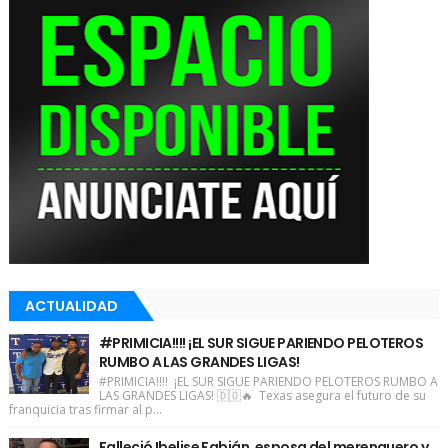
ACTUALIDAD
#PRIMICIA!!!! ¡EL SUR SIGUE PARIENDO PELOTEROS
RUMBO A LAS GRANDES LIGAS!
#PRIMICIA!!!! ¡EL SUR SIGUE PARIENDO PELOTEROS RUMBO A
LAS GRANDES LIGAS! 🇩🇴🔥 Texas asegura el futuro de su
franquicia tras firmar al p...
Falleció Ibelise Fabián, esposa del merenguero y