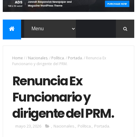
Home
/
/
Nacionales.
/
Política.
/
Portada.
/
Renuncia Ex
Funcionario y dirigente del PRM.
Renuncia Ex
Funcionario y
dirigente del PRM.
mayo 23, 2026
,
Nacionales.
,
Política.
,
Portada.